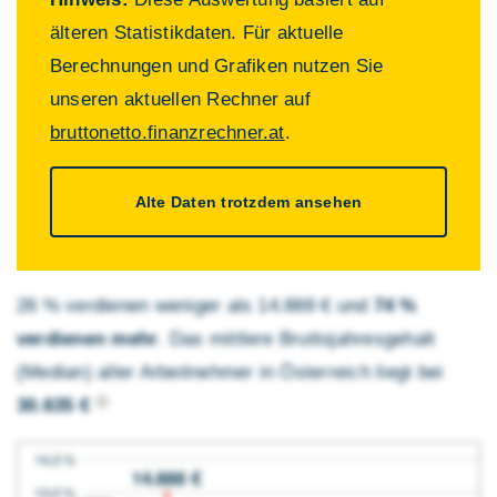
älteren Statistikdaten. Für aktuelle
Berechnungen und Grafiken nutzen Sie
unseren aktuellen Rechner auf
bruttonetto.finanzrechner.at
.
Alte Daten trotzdem ansehen
26 % verdienen weniger als 14.888 € und
74 %
verdienen mehr
. Das mittlere Brutto­jahres­gehalt
(Median) aller Arbeitnehmer in Österreich liegt bei
30.635 €