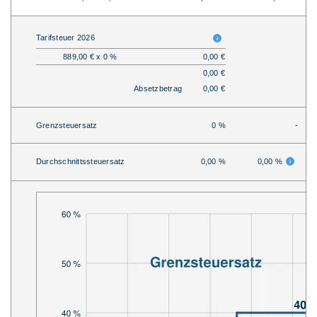
Tarifsteuer 2026
889,00 € x 0 %
0,00 €
0,00 €
Absetzbetrag
0,00 €
Grenzsteuersatz
0 %
-
Durchschnittssteuersatz
0,00 %
0,00 %