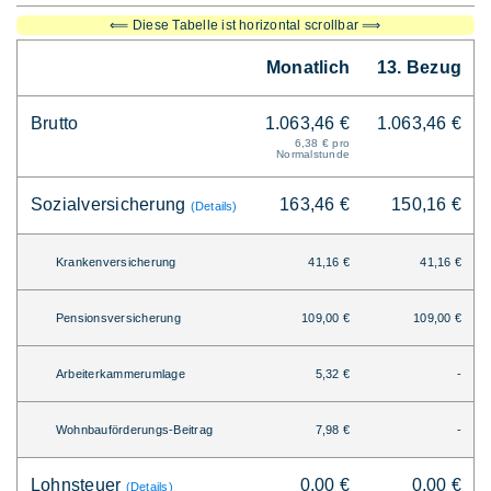
⟸ Diese Tabelle ist horizontal scrollbar ⟹
Monatlich
13. Bezug
Brutto
1.063,46 €
1.063,46 €
6,38 € pro
Normalstunde
Sozialversicherung
163,46 €
150,16 €
(Details)
Krankenversicherung
41,16 €
41,16 €
Pensionsversicherung
109,00 €
109,00 €
Arbeiterkammerumlage
5,32 €
-
Wohnbauförderungs-Beitrag
7,98 €
-
Lohnsteuer
0,00 €
0,00 €
(Details)