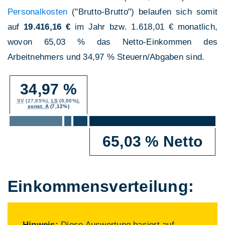
Personalkosten
("Brutto-Brutto") belaufen sich somit
auf
19.416,16 €
im Jahr bzw. 1.618,01 € monatlich,
wovon 65,03 % das Netto-Einkommen des
Arbeitnehmers und 34,97 % Steuern/Abgaben sind.
34,97 %
SV
(27,85%),
LS
(0,00%),
sonst. A
(7,12%)
65,03 % Netto
Einkommens­verteilung:
Hinweis:
Diese Auswertung basiert auf