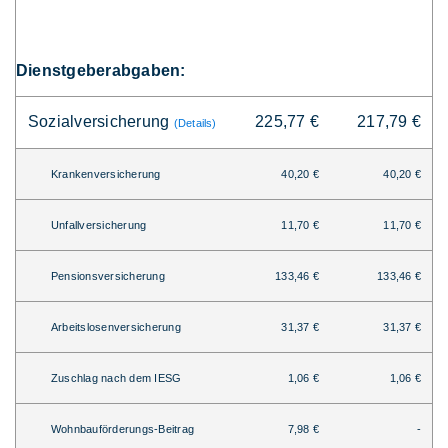
Dienstgeberabgaben:
Sozialversicherung
225,77 €
217,79 €
(Details)
Krankenversicherung
40,20 €
40,20 €
Unfallversicherung
11,70 €
11,70 €
Pensionsversicherung
133,46 €
133,46 €
Arbeitslosenversicherung
31,37 €
31,37 €
Zuschlag nach dem IESG
1,06 €
1,06 €
Wohnbauförderungs-Beitrag
7,98 €
-