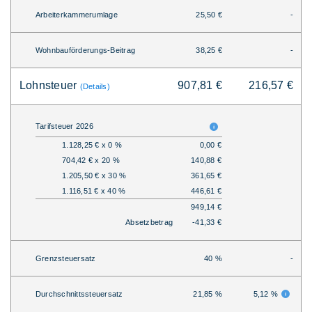
Arbeiterkammerumlage
25,50 €
-
Wohnbauförderungs-Beitrag
38,25 €
-
Lohnsteuer
907,81 €
216,57 €
(Details)
Tarifsteuer 2026
1.128,25 € x 0 %
0,00 €
704,42 € x 20 %
140,88 €
1.205,50 € x 30 %
361,65 €
1.116,51 € x 40 %
446,61 €
949,14 €
Absetzbetrag
-41,33 €
Grenzsteuersatz
40 %
-
Durchschnittssteuersatz
21,85 %
5,12 %