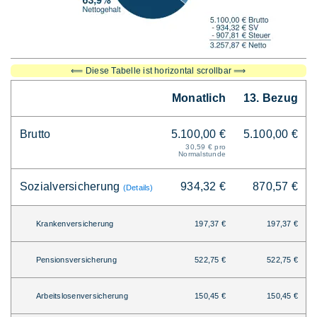
⟸ Diese Tabelle ist horizontal scrollbar ⟹
Monatlich
13. Bezug
Brutto
5.100,00 €
5.100,00 €
30,59 € pro
Normalstunde
Sozialversicherung
934,32 €
870,57 €
(Details)
Krankenversicherung
197,37 €
197,37 €
Pensionsversicherung
522,75 €
522,75 €
Arbeitslosenversicherung
150,45 €
150,45 €