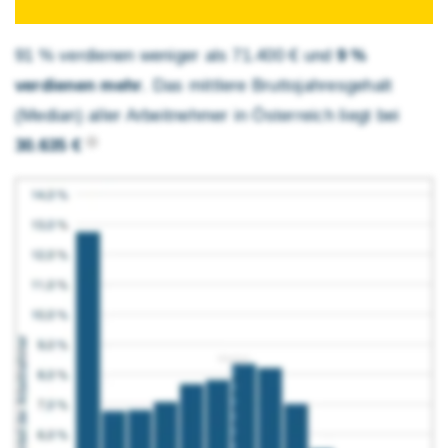
91 % verdienen weniger als 71.400 € und
9 %
verdienen mehr
. Das mittlere Brutto­jahres­gehalt
(Median) aller Arbeitnehmer in Österreich liegt bei
30.635 €