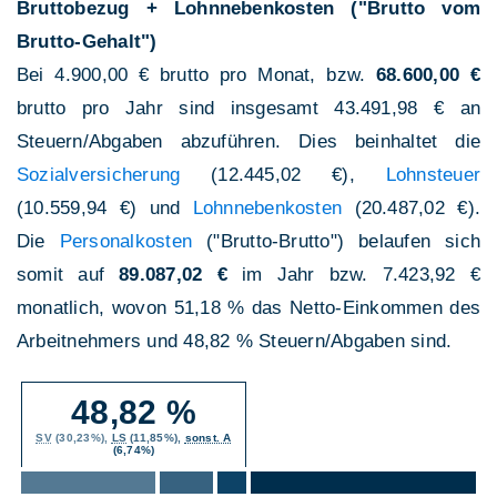
Bruttobezug + Lohnnebenkosten ("Brutto vom
Brutto-Gehalt")
Bei 4.900,00 € brutto pro Monat, bzw.
68.600,00 €
brutto pro Jahr sind insgesamt 43.491,98 € an
Steuern/Abgaben abzuführen. Dies beinhaltet die
Sozialversicherung
(12.445,02 €),
Lohnsteuer
(10.559,94 €) und
Lohnnebenkosten
(20.487,02 €).
Die
Personalkosten
("Brutto-Brutto") belaufen sich
somit auf
89.087,02 €
im Jahr bzw. 7.423,92 €
monatlich, wovon 51,18 % das Netto-Einkommen des
Arbeitnehmers und 48,82 % Steuern/Abgaben sind.
48,82 %
SV
(30,23%),
LS
(11,85%),
sonst. A
(6,74%)