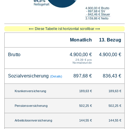
⟸ Diese Tabelle ist horizontal scrollbar ⟹
Monatlich
13. Bezug
Brutto
4.900,00 €
4.900,00 €
29,39 € pro
Normalstunde
Sozialversicherung
897,68 €
836,43 €
(Details)
Krankenversicherung
189,63 €
189,63 €
Pensionsversicherung
502,25 €
502,25 €
Arbeitslosenversicherung
144,55 €
144,55 €