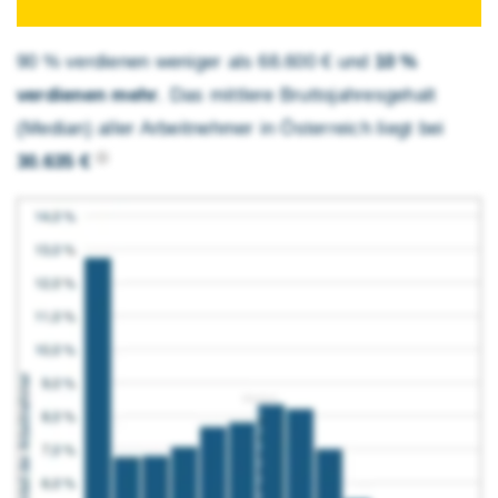
90 % verdienen weniger als 68.600 € und
10 %
verdienen mehr
. Das mittlere Brutto­jahres­gehalt
(Median) aller Arbeitnehmer in Österreich liegt bei
30.635 €