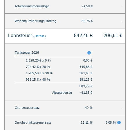
Arbeiterkammerumlage
24,50 €
-
Wohnbauförderungs-Beitrag
36,75 €
-
Lohnsteuer
842,46 €
206,61 €
(Details)
Tarifsteuer 2026
1.128,25 € x 0 %
0,00 €
704,42 € x 20 %
140,88 €
1.205,50 € x 30 %
361,65 €
953,15 € x 40 %
381,26 €
883,79 €
Absetzbetrag
-41,33 €
Grenzsteuersatz
40 %
-
Durchschnittssteuersatz
21,11 %
5,08 %