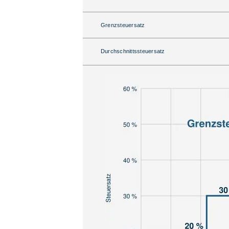
Grenzsteuersatz
Durchschnittssteuersatz