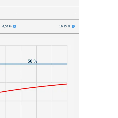
-
-
6,00 %
19,13 %