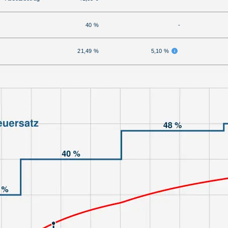
40 %
-
21,49 %
5,10 %