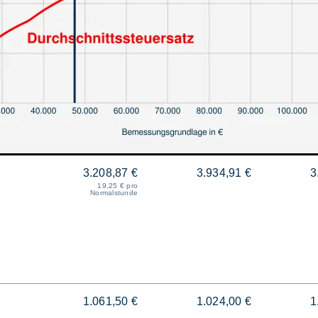
3.208,87 €
3.934,91 €
3
19,25 € pro
Normalstunde
1.061,50 €
1.024,00 €
1