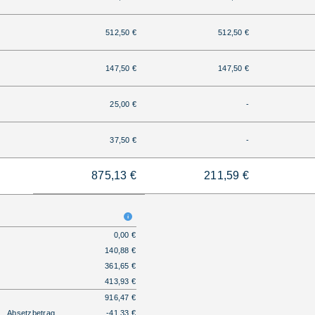
512,50 €
512,50 €
147,50 €
147,50 €
25,00 €
-
37,50 €
-
875,13 €
211,59 €
0,00 €
140,88 €
361,65 €
413,93 €
916,47 €
Absetzbetrag
-41,33 €