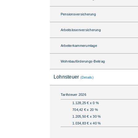
Pensionsversicherung
Arbeitslosenversicherung
Arbeiterkammerumlage
Wohnbauförderungs-Beitrag
Lohnsteuer
(Details)
Tarifsteuer 2026
1.128,25 € x 0 %
704,42 € x 20 %
1.205,50 € x 30 %
1.034,83 € x 40 %