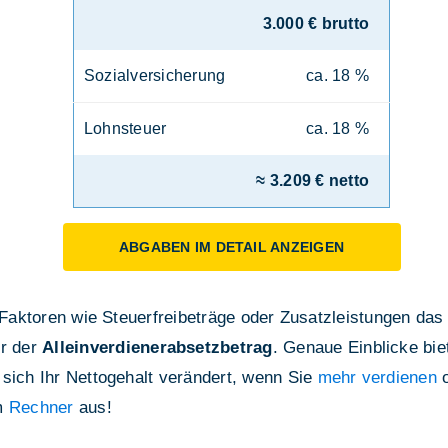
3.000 € brutto
Sozialversicherung
ca. 18 %
Lohnsteuer
ca. 18 %
≈ 3.209 € netto
ABGABEN IM DETAIL ANZEIGEN
e Faktoren wie Steuerfreibeträge oder Zusatzleistungen das
r der
Alleinverdienerabsetzbetrag
. Genaue Einblicke bie
 sich Ihr Nettogehalt verändert, wenn Sie
mehr verdienen
o
em
Rechner
aus!