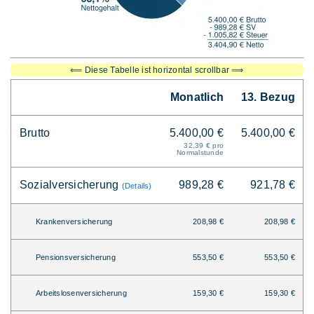
⟸ Diese Tabelle ist horizontal scrollbar ⟹
Monatlich
13. Bezug
Brutto
5.400,00 €
5.400,00 €
32,39 € pro
Normalstunde
Sozialversicherung
989,28 €
921,78 €
(Details)
Krankenversicherung
208,98 €
208,98 €
Pensionsversicherung
553,50 €
553,50 €
Arbeitslosenversicherung
159,30 €
159,30 €