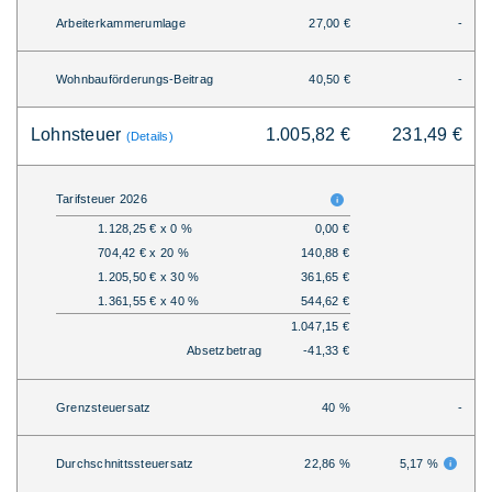
Arbeiterkammerumlage
27,00 €
-
Wohnbauförderungs-Beitrag
40,50 €
-
Lohnsteuer
1.005,82 €
231,49 €
(Details)
Tarifsteuer 2026
1.128,25 € x 0 %
0,00 €
704,42 € x 20 %
140,88 €
1.205,50 € x 30 %
361,65 €
1.361,55 € x 40 %
544,62 €
1.047,15 €
Absetzbetrag
-41,33 €
Grenzsteuersatz
40 %
-
Durchschnittssteuersatz
22,86 %
5,17 %