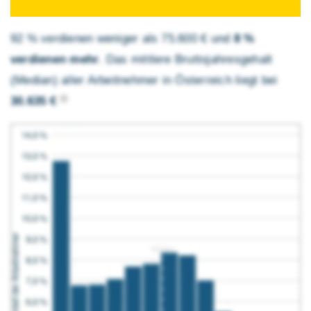
92 % verdienen weniger als 75.600 € und
8 %
verdienen mehr
. Das mittlere Brutto­jahres­gehalt
(Median) aller Arbeitnehmer in Österreich liegt bei
30.635 €