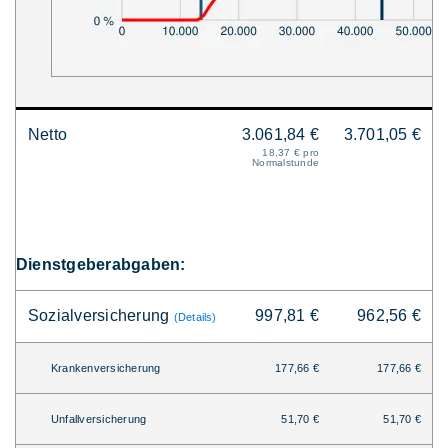
Netto
3.061,84 €
3.701,05 €
18,37 € pro
Normalstunde
Dienstgeberabgaben:
Sozialversicherung
997,81 €
962,56 €
(Details)
Krankenversicherung
177,66 €
177,66 €
Unfallversicherung
51,70 €
51,70 €