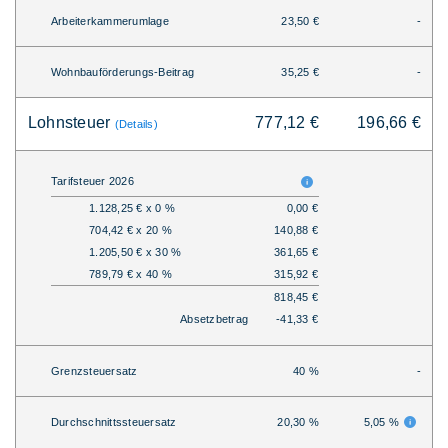
Arbeiterkammerumlage
23,50 €
-
Wohnbauförderungs-Beitrag
35,25 €
-
Lohnsteuer
777,12 €
196,66 €
(Details)
Tarifsteuer 2026
1.128,25 € x 0 %
0,00 €
704,42 € x 20 %
140,88 €
1.205,50 € x 30 %
361,65 €
789,79 € x 40 %
315,92 €
818,45 €
Absetzbetrag
-41,33 €
Grenzsteuersatz
40 %
-
Durchschnittssteuersatz
20,30 %
5,05 %