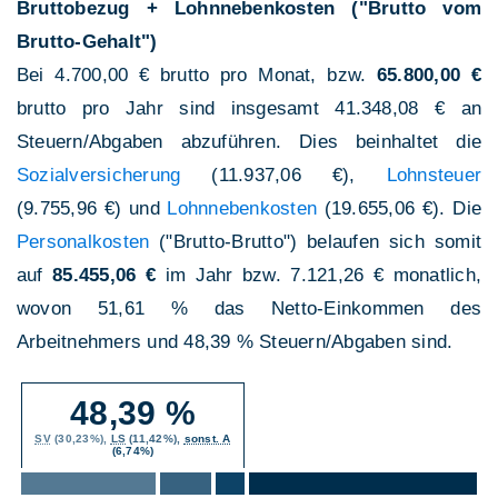
Bruttobezug + Lohnnebenkosten ("Brutto vom
Brutto-Gehalt")
Bei 4.700,00 € brutto pro Monat, bzw.
65.800,00 €
brutto pro Jahr sind insgesamt 41.348,08 € an
Steuern/Abgaben abzuführen. Dies beinhaltet die
Sozialversicherung
(11.937,06 €),
Lohnsteuer
(9.755,96 €) und
Lohnnebenkosten
(19.655,06 €). Die
Personalkosten
("Brutto-Brutto") belaufen sich somit
auf
85.455,06 €
im Jahr bzw. 7.121,26 € monatlich,
wovon 51,61 % das Netto-Einkommen des
Arbeitnehmers und 48,39 % Steuern/Abgaben sind.
48,39 %
SV
(30,23%),
LS
(11,42%),
sonst. A
(6,74%)