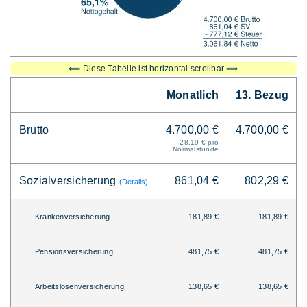
⟸ Diese Tabelle ist horizontal scrollbar ⟹
Monatlich
13. Bezug
Brutto
4.700,00 €
4.700,00 €
28,19 € pro
Normalstunde
Sozialversicherung
861,04 €
802,29 €
(Details)
Krankenversicherung
181,89 €
181,89 €
Pensionsversicherung
481,75 €
481,75 €
Arbeitslosenversicherung
138,65 €
138,65 €