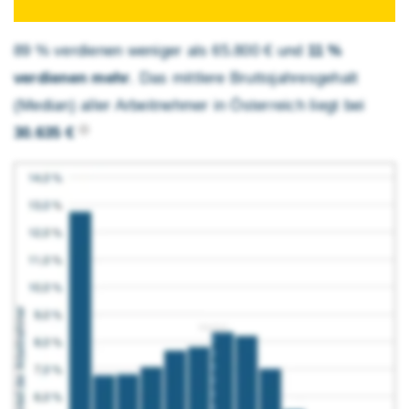
89 % verdienen weniger als 65.800 € und
11 %
verdienen mehr
. Das mittlere Brutto­jahres­gehalt
(Median) aller Arbeitnehmer in Österreich liegt bei
30.635 €