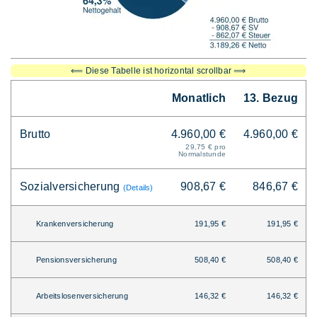
⟸ Diese Tabelle ist horizontal scrollbar ⟹
Monatlich
13. Bezug
Brutto
4.960,00 €
4.960,00 €
29,75 € pro
Normalstunde
Sozialversicherung
908,67 €
846,67 €
(Details)
Krankenversicherung
191,95 €
191,95 €
Pensionsversicherung
508,40 €
508,40 €
Arbeitslosenversicherung
146,32 €
146,32 €