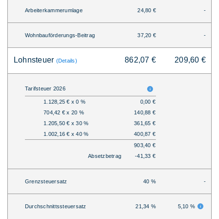
Arbeiterkammerumlage
24,80 €
-
Wohnbauförderungs-Beitrag
37,20 €
-
Lohnsteuer
862,07 €
209,60 €
(Details)
Tarifsteuer 2026
1.128,25 € x 0 %
0,00 €
704,42 € x 20 %
140,88 €
1.205,50 € x 30 %
361,65 €
1.002,16 € x 40 %
400,87 €
903,40 €
Absetzbetrag
-41,33 €
Grenzsteuersatz
40 %
-
Durchschnittssteuersatz
21,34 %
5,10 %