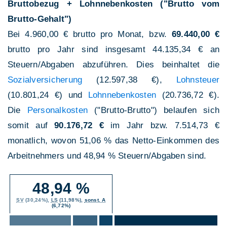
Bruttobezug + Lohnnebenkosten ("Brutto vom
Brutto-Gehalt")
Bei 4.960,00 € brutto pro Monat, bzw.
69.440,00 €
brutto pro Jahr sind insgesamt 44.135,34 € an
Steuern/Abgaben abzuführen. Dies beinhaltet die
Sozialversicherung
(12.597,38 €),
Lohnsteuer
(10.801,24 €) und
Lohnnebenkosten
(20.736,72 €).
Die
Personalkosten
("Brutto-Brutto") belaufen sich
somit auf
90.176,72 €
im Jahr bzw. 7.514,73 €
monatlich, wovon 51,06 % das Netto-Einkommen des
Arbeitnehmers und 48,94 % Steuern/Abgaben sind.
48,94 %
SV
(30,24%),
LS
(11,98%),
sonst. A
(6,72%)