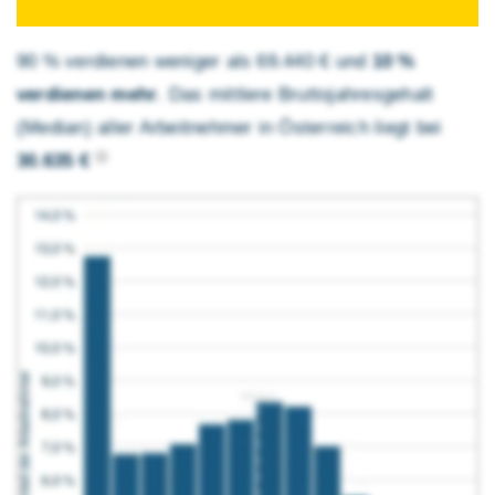
90 % verdienen weniger als 69.440 € und
10 %
verdienen mehr
. Das mittlere Brutto­jahres­gehalt
(Median) aller Arbeitnehmer in Österreich liegt bei
30.635 €