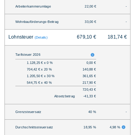
Arbeiterkammerumlage
22,00 €
-
Wohnbauförderungs-Beitrag
33,00 €
-
Lohnsteuer
679,10 €
181,74 €
(Details)
Tarifsteuer 2026
1.128,25 € x 0 %
0,00 €
704,42 € x 20 %
140,88 €
1.205,50 € x 30 %
361,65 €
544,75 € x 40 %
217,90 €
720,43 €
Absetzbetrag
-41,33 €
Grenzsteuersatz
40 %
-
Durchschnittssteuersatz
18,95 %
4,98 %