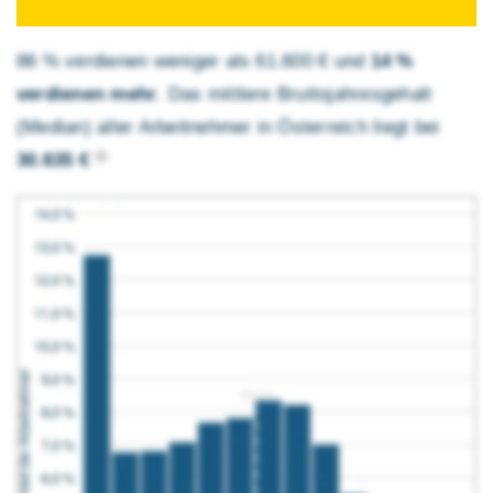
86 % verdienen weniger als 61.600 € und
14 %
verdienen mehr
. Das mittlere Brutto­jahres­gehalt
(Median) aller Arbeitnehmer in Österreich liegt bei
30.635 €