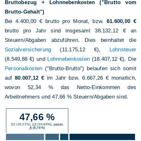
Bruttobezug + Lohnnebenkosten ("Brutto vom
Brutto-Gehalt")
Bei 4.400,00 € brutto pro Monat, bzw.
61.600,00 €
brutto pro Jahr sind insgesamt 38.132,12 € an
Steuern/Abgaben abzuführen. Dies beinhaltet die
Sozialversicherung
(11.175,12 €),
Lohnsteuer
(8.549,88 €) und
Lohnnebenkosten
(18.407,12 €). Die
Personalkosten
("Brutto-Brutto") belaufen sich somit
auf
80.007,12 €
im Jahr bzw. 6.667,26 € monatlich,
wovon 52,34 % das Netto-Einkommen des
Arbeitnehmers und 47,66 % Steuern/Abgaben sind.
47,66 %
SV
(30,23%),
LS
(10,69%),
sonst.
A
(6,74%)