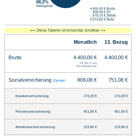
⟸ Diese Tabelle ist horizontal scrollbar ⟹
Monatlich
13. Bezug
Brutto
4.400,00 €
4.400,00 €
26,39 € pro
Normalstunde
Sozialversicherung
806,08 €
751,08 €
(Details)
Krankenversicherung
170,28 €
170,28 €
Pensionsversicherung
451,00 €
451,00 €
Arbeitslosenversicherung
129,80 €
129,80 €