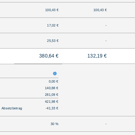
100,43 €
100,43 €
17,02 €
-
25,53 €
-
380,64 €
132,19 €
0,00 €
140,88 €
281,09 €
421,98 €
Absetzbetrag
-41,33 €
30 %
-