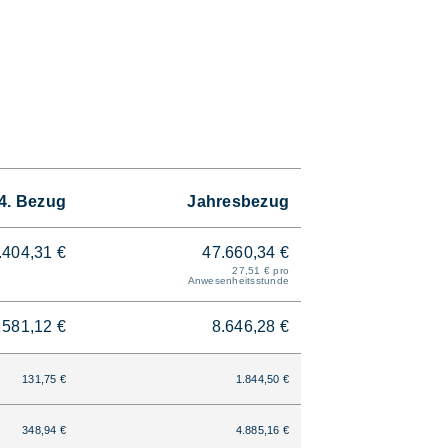
4. Bezug
Jahresbezug
.404,31 €
47.660,34 €
27,51 € pro
Anwesenheitsstunde
581,12 €
8.646,28 €
131,75 €
1.844,50 €
348,94 €
4.885,16 €