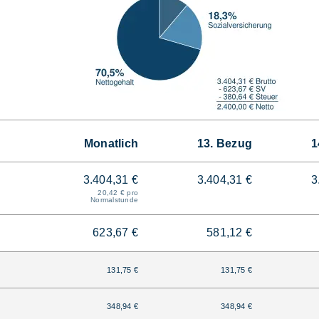
Monatlich
13. Bezug
1
3.404,31 €
3.404,31 €
3
20,42 € pro
Normalstunde
623,67 €
581,12 €
131,75 €
131,75 €
348,94 €
348,94 €