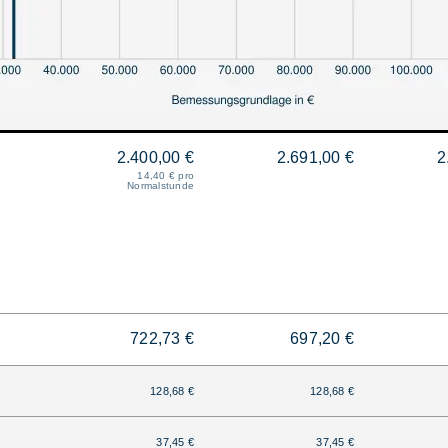
2.400,00 €
2.691,00 €
2
14,40 € pro
Normalstunde
722,73 €
697,20 €
128,68 €
128,68 €
37,45 €
37,45 €