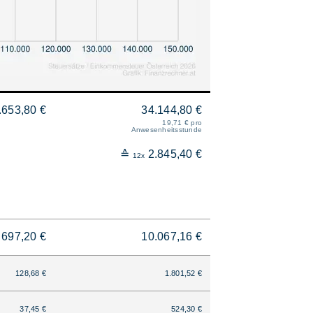
.653,80 €
34.144,80 €
19,71 € pro
Anwesenheitsstunde
≙
2.845,40 €
12x
697,20 €
10.067,16 €
128,68 €
1.801,52 €
37,45 €
524,30 €