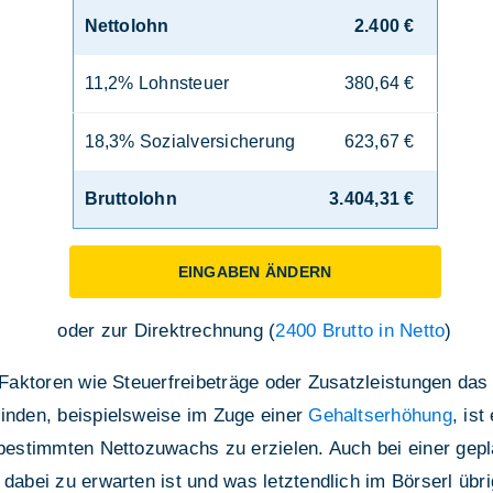
Nettolohn
2.400 €
11,2% Lohnsteuer
380,64 €
18,3% Sozialversicherung
623,67 €
Bruttolohn
3.404,31 €
EINGABEN ÄNDERN
oder zur Direktrechnung (
2400 Brutto in Netto
)
e Faktoren wie Steuerfreibeträge oder Zusatzleistungen d
finden, beispielsweise im Zuge einer
Gehaltserhöhung
, is
n bestimmten Nettozuwachs zu erzielen. Auch bei einer gep
dabei zu erwarten ist und was letztendlich im Börserl übrig