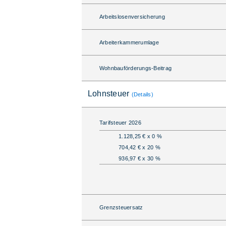
Arbeitslosenversicherung
Arbeiterkammerumlage
Wohnbauförderungs-Beitrag
Lohnsteuer
(Details)
Tarifsteuer 2026
1.128,25 € x 0 %
704,42 € x 20 %
936,97 € x 30 %
Grenzsteuersatz