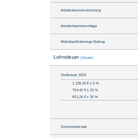
Arbeitslosenversicherung
Arbeiterkammerumlage
Wohnbauförderungs-Beitrag
Lohnsteuer
(Details)
Tarifsteuer 2026
1.128,25 € x 0 %
704,42 € x 20 %
651,26 € x 30 %
Grenzsteuersatz