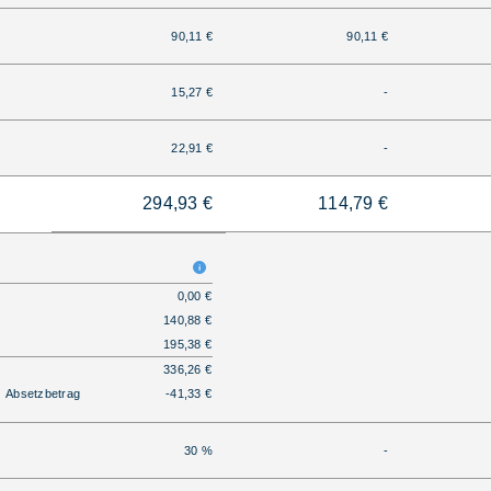
90,11 €
90,11 €
15,27 €
-
22,91 €
-
294,93 €
114,79 €
0,00 €
140,88 €
195,38 €
336,26 €
Absetzbetrag
-41,33 €
30 %
-