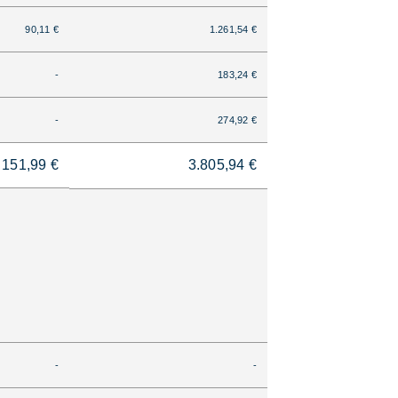
90,11 €
1.261,54 €
-
183,24 €
-
274,92 €
151,99 €
3.805,94 €
-
-