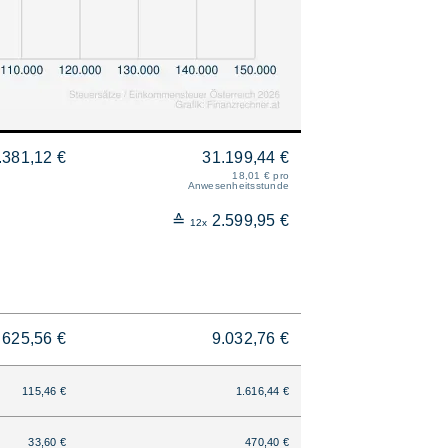
.381,12 €
31.199,44 €
18,01 € pro
Anwesenheitsstunde
≙
2.599,95 €
12x
625,56 €
9.032,76 €
115,46 €
1.616,44 €
33,60 €
470,40 €