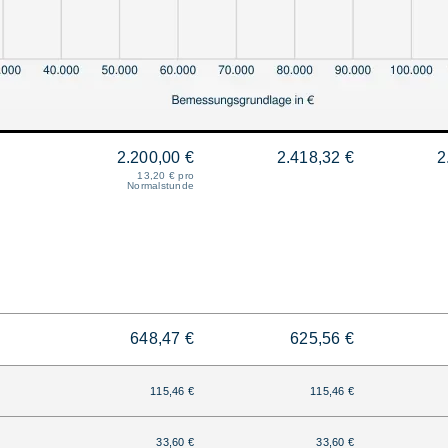
2.200,00 €
2.418,32 €
2
13,20 € pro
Normalstunde
648,47 €
625,56 €
115,46 €
115,46 €
33,60 €
33,60 €