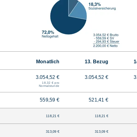
Monatlich
13. Bezug
1
3.054,52 €
3.054,52 €
3
18,32 € pro
Normalstunde
559,59 €
521,41 €
118,21 €
118,21 €
313,09 €
313,09 €