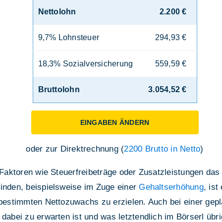
Nettolohn
2.200 €
9,7% Lohnsteuer
294,93 €
18,3% Sozialversicherung
559,59 €
Bruttolohn
3.054,52 €
EINGABEN ÄNDERN
oder zur Direktrechnung (
2200 Brutto in Netto
)
e Faktoren wie Steuerfreibeträge oder Zusatzleistungen d
finden, beispielsweise im Zuge einer
Gehaltserhöhung
, is
n bestimmten Nettozuwachs zu erzielen. Auch bei einer gep
dabei zu erwarten ist und was letztendlich im Börserl übrig