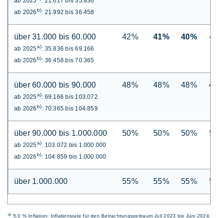
ab 2025
: 21.617 bis 35.836
b)
ab 2026
: 21.992 bis 36.458
über 31.000 bis 60.000
42%
41%
40%
4
a)
ab 2025
: 35.836 bis 69.166
b)
ab 2026
: 36.458 bis 70.365
über 60.000 bis 90.000
48%
48%
48%
4
a)
ab 2025
: 69.166 bis 103.072
b)
ab 2026
: 70.365 bis 104.859
über 90.000 bis 1.000.000
50%
50%
50%
5
a)
ab 2025
: 103.072 bis 1.000.000
b)
ab 2026
: 104.859 bis 1.000.000
über 1.000.000
55%
55%
55%
5
a)
5,0 % Inflation; Inflationsrate für den Betrachtungszeitraum Juli 2023 bis Juni 2024.