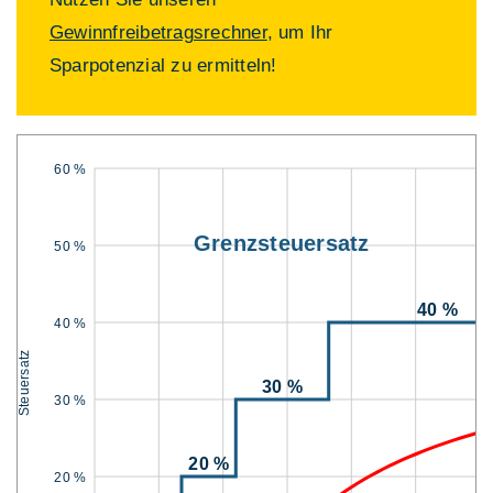
Gewinnfreibetragsrechner
, um Ihr
Sparpotenzial zu ermitteln!
60 %
Grenzsteuersatz
50 %
40 %
40 %
Steuersatz
30 %
30 %
20 %
20 %