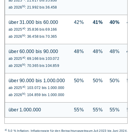
ab 2025
: 21.617 bis 35.836
b)
ab 2026
: 21.992 bis 36.458
über 31.000 bis 60.000
42%
41%
40%
4
a)
ab 2025
: 35.836 bis 69.166
b)
ab 2026
: 36.458 bis 70.365
über 60.000 bis 90.000
48%
48%
48%
4
a)
ab 2025
: 69.166 bis 103.072
b)
ab 2026
: 70.365 bis 104.859
über 90.000 bis 1.000.000
50%
50%
50%
5
a)
ab 2025
: 103.072 bis 1.000.000
b)
ab 2026
: 104.859 bis 1.000.000
über 1.000.000
55%
55%
55%
5
a)
5,0 % Inflation; Inflationsrate für den Betrachtungszeitraum Juli 2023 bis Juni 2024.