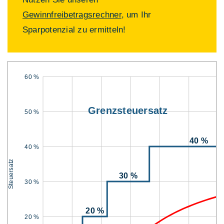
Gewinnfreibetragsrechner
, um Ihr
Sparpotenzial zu ermitteln!
60 %
Grenzsteuersatz
50 %
40 %
40 %
Steuersatz
30 %
30 %
20 %
20 %