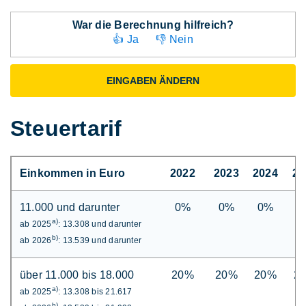
War die Berechnung hilfreich?
👍 Ja
👎 Nein
EINGABEN ÄNDERN
Steuertarif
Einkommen in Euro
2022
2023
2024
20
11.000 und darunter
0%
0%
0%
0
a)
ab 2025
: 13.308 und darunter
b)
ab 2026
: 13.539 und darunter
über 11.000 bis 18.000
20%
20%
20%
2
a)
ab 2025
: 13.308 bis 21.617
b)