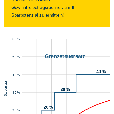
Gewinnfreibetragsrechner
, um Ihr
Sparpotenzial zu ermitteln!
60 %
Grenzsteuersatz
50 %
40 %
40 %
Steuersatz
30 %
30 %
20 %
20 %