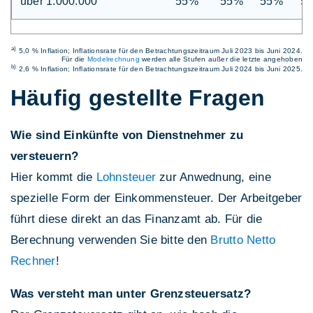
über 1.000.000
55%
55%
55%
5
a)
5,0 % Inflation; Inflationsrate für den Betrachtungszeitraum Juli 2023 bis Juni 2024.
Für die
Modelrechnung
werden alle Stufen außer die letzte angehoben
b)
2,6 % Inflation; Inflationsrate für den Betrachtungszeitraum Juli 2024 bis Juni 2025.
Häufig gestellte Fragen
Wie sind Einkünfte von Dienstnehmer zu
versteuern?
Hier kommt die
Lohnsteuer
zur Anwednung, eine
spezielle Form der Einkommensteuer. Der Arbeitgeber
führt diese direkt an das Finanzamt ab. Für die
Berechnung verwenden Sie bitte den
Brutto Netto
Rechner
!
Was versteht man unter Grenzsteuersatz?