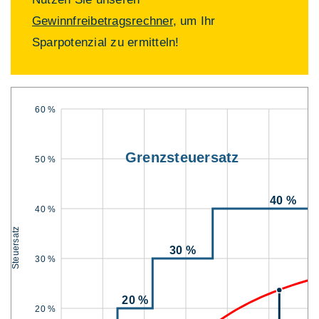
Gewinnfreibetragsrechner
, um Ihr
Sparpotenzial zu ermitteln!
60 %
Grenzsteuersatz
50 %
40 %
40 %
Steuersatz
30 %
30 %
20 %
20 %