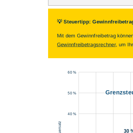
💡 Steuertipp: Gewinnfreibetra
Mit dem Gewinnfreibetrag können 
Gewinnfreibetragsrechner
, um Ih
60 %
Grenzste
50 %
40 %
Steuersatz
30 