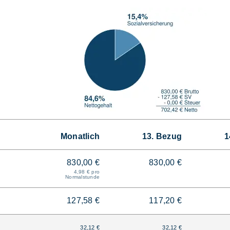
Monatlich
13. Bezug
1
830,00 €
830,00 €
4,98 € pro
Normalstunde
127,58 €
117,20 €
32,12 €
32,12 €