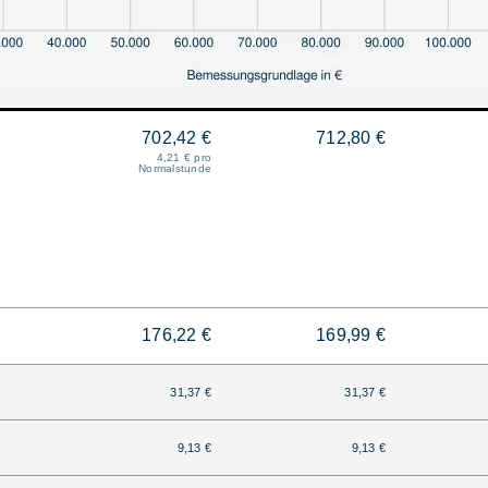
702,42 €
712,80 €
4,21 € pro
Normalstunde
176,22 €
169,99 €
31,37 €
31,37 €
9,13 €
9,13 €