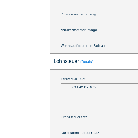
Pensionsversicherung
Arbeiterkammerumlage
Wohnbauförderungs-Beitrag
Lohnsteuer
(Details)
Tarifsteuer 2026
691,42 € x 0 %
Grenzsteuersatz
Durchschnittssteuersatz