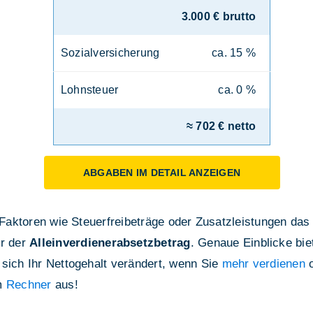
3.000 € brutto
Sozialversicherung
ca. 15 %
Lohnsteuer
ca. 0 %
≈ 702 € netto
ABGABEN IM DETAIL ANZEIGEN
e Faktoren wie Steuerfreibeträge oder Zusatzleistungen das
r der
Alleinverdienerabsetzbetrag
. Genaue Einblicke bie
 sich Ihr Nettogehalt verändert, wenn Sie
mehr verdienen
o
em
Rechner
aus!