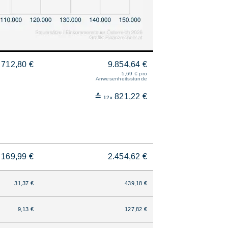
712,80 €
9.854,64 €
5,69 € pro
Anwesenheitsstunde
≙
821,22 €
12x
169,99 €
2.454,62 €
31,37 €
439,18 €
9,13 €
127,82 €