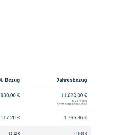
4. Bezug
Jahresbezug
830,00 €
11.620,00 €
6,71 € pro
Anwesenheitsstunde
117,20 €
1.765,36 €
32,12 €
449,68 €