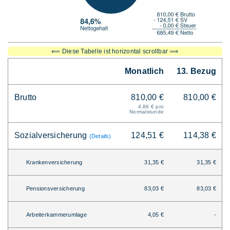
⟸ Diese Tabelle ist horizontal scrollbar ⟹
Monatlich
13. Bezug
Brutto
810,00 €
810,00 €
4,86 € pro
Normalstunde
Sozialversicherung
124,51 €
114,38 €
(Details)
Krankenversicherung
31,35 €
31,35 €
Pensionsversicherung
83,03 €
83,03 €
Arbeiterkammerumlage
4,05 €
-