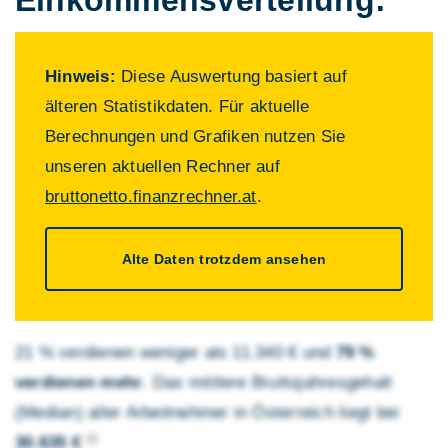
Einkommens­verteilung:
Hinweis:
Diese Auswertung basiert auf
älteren Statistikdaten. Für aktuelle
Berechnungen und Grafiken nutzen Sie
unseren aktuellen Rechner auf
bruttonetto.finanzrechner.at
.
Alte Daten trotzdem ansehen
21 % verdienen weniger als 11.340 € und
79 %
verdienen mehr
. Das mittlere Brutto­jahres­gehalt
(Median) aller Arbeitnehmer in Österreich liegt bei
30.635 €