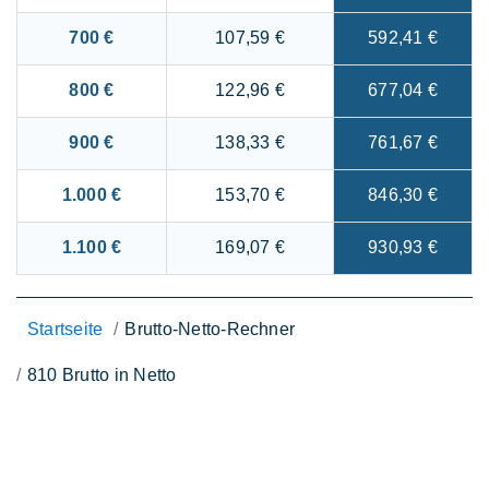
700 €
107,59 €
592,41 €
800 €
122,96 €
677,04 €
900 €
138,33 €
761,67 €
1.000 €
153,70 €
846,30 €
1.100 €
169,07 €
930,93 €
Startseite
Brutto-Netto-Rechner
810 Brutto in Netto