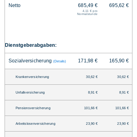
Netto
685,49 €
695,62 €
4,11 € pro
Normalstunde
Dienstgeberabgaben:
Sozialversicherung
171,98 €
165,90 €
(Details)
Krankenversicherung
30,62 €
30,62 €
Unfallversicherung
8,91 €
8,91 €
Pensionsversicherung
101,66 €
101,66 €
Arbeitslosenversicherung
23,90 €
23,90 €