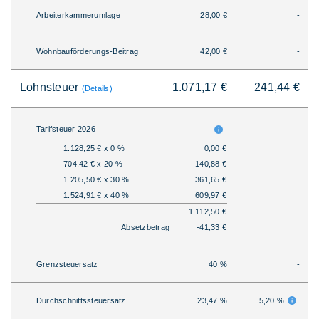
Arbeiterkammerumlage
28,00 €
-
Wohnbauförderungs-Beitrag
42,00 €
-
Lohnsteuer
1.071,17 €
241,44 €
(Details)
Tarifsteuer 2026
1.128,25 € x 0 %
0,00 €
704,42 € x 20 %
140,88 €
1.205,50 € x 30 %
361,65 €
1.524,91 € x 40 %
609,97 €
1.112,50 €
Absetzbetrag
-41,33 €
Grenzsteuersatz
40 %
-
Durchschnittssteuersatz
23,47 %
5,20 %