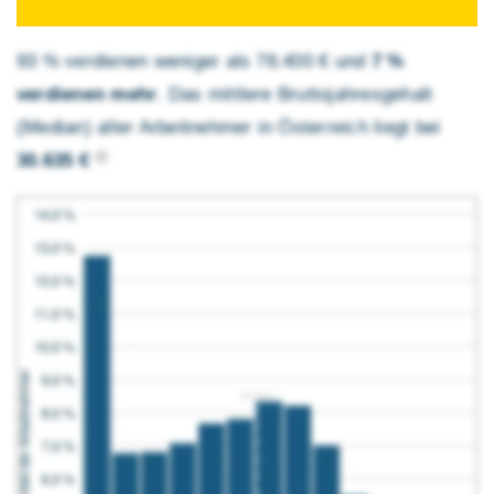
93 % verdienen weniger als 78.400 € und
7 %
verdienen mehr
. Das mittlere Brutto­jahres­gehalt
(Median) aller Arbeitnehmer in Österreich liegt bei
30.635 €