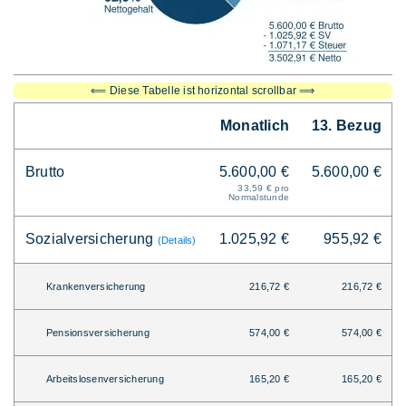
⟸ Diese Tabelle ist horizontal scrollbar ⟹
Monatlich
13. Bezug
Brutto
5.600,00 €
5.600,00 €
33,59 € pro
Normalstunde
Sozialversicherung
1.025,92 €
955,92 €
(Details)
Krankenversicherung
216,72 €
216,72 €
Pensionsversicherung
574,00 €
574,00 €
Arbeitslosenversicherung
165,20 €
165,20 €