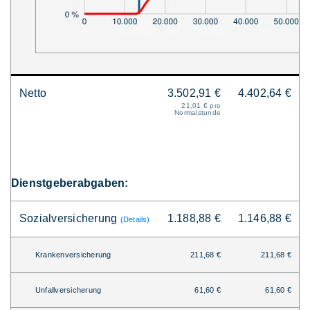
Netto
3.502,91 €
4.402,64 €
21,01 € pro
Normalstunde
Dienstgeberabgaben:
Sozialversicherung
1.188,88 €
1.146,88 €
(Details)
Krankenversicherung
211,68 €
211,68 €
Unfallversicherung
61,60 €
61,60 €