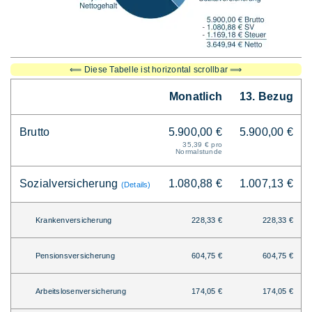
⟸ Diese Tabelle ist horizontal scrollbar ⟹
Monatlich
13. Bezug
Brutto
5.900,00 €
5.900,00 €
35,39 € pro
Normalstunde
Sozialversicherung
1.080,88 €
1.007,13 €
(Details)
Krankenversicherung
228,33 €
228,33 €
Pensionsversicherung
604,75 €
604,75 €
Arbeitslosenversicherung
174,05 €
174,05 €