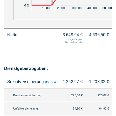
Netto
3.649,94 €
4.636,50 €
21,89 € pro
Normalstunde
Dienstgeberabgaben:
Sozialversicherung
1.252,57 €
1.208,32 €
(Details)
Krankenversicherung
223,02 €
223,02 €
Unfallversicherung
64,90 €
64,90 €