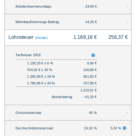
Arbeiterkammerumlage
29,50 €
-
Wohnbauförderungs-Beitrag
44,25 €
-
Lohnsteuer
1.169,18 €
256,37 €
(Details)
Tarifsteuer 2026
1.128,25 € x 0 %
0,00 €
704,42 € x 20 %
140,88 €
1.205,50 € x 30 %
361,65 €
1.769,95 € x 40 %
707,98 €
1.210,51 €
Absetzbetrag
-41,33 €
Grenzsteuersatz
40 %
-
Durchschnittssteuersatz
24,32 %
5,24 %