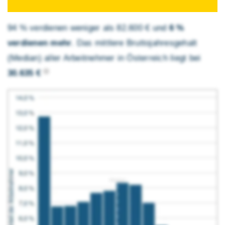
94 % verdienen weniger als 82.600 € und
6 %
verdienen mehr
. Das mittlere Brutto­jahres­gehalt
(Median) aller Arbeitnehmer in Österreich liegt bei
30.635 €