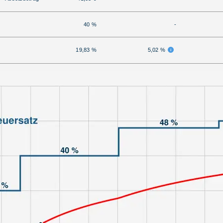
40 %
-
19,83 %
5,02 %