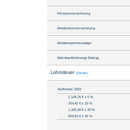
Pensionsversicherung
Arbeitslosenversicherung
Arbeiterkammerumlage
Wohnbauförderungs-Beitrag
Lohnsteuer
(Details)
Tarifsteuer 2026
1.128,25 € x 0 %
704,42 € x 20 %
1.205,50 € x 30 %
699,93 € x 40 %