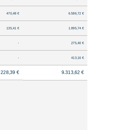
470,48 €
6.586,72 €
135,41 €
1.895,74 €
-
275,40 €
-
413,16 €
228,39 €
9.313,62 €