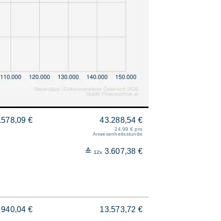
.578,09 €
43.288,54 €
24,99 € pro
Anwesenheitsstunde
≙
3.607,38 €
12x
940,04 €
13.573,72 €