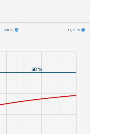
-
-
6,00 %
17,71 %