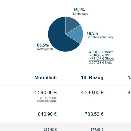
Monatlich
13. Bezug
1
4.590,00 €
4.590,00 €
4
27,53 € pro
Normalstunde
840,90 €
783,52 €
177,63 €
177,63 €