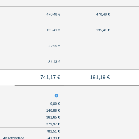
470,48 €
470,48 €
135,41 €
135,41 €
22,95 €
-
34,43 €
-
741,17 €
191,19 €
0,00 €
140,88 €
361,65 €
279,97 €
782,51 €
Absetzbetrag
-41,33 €