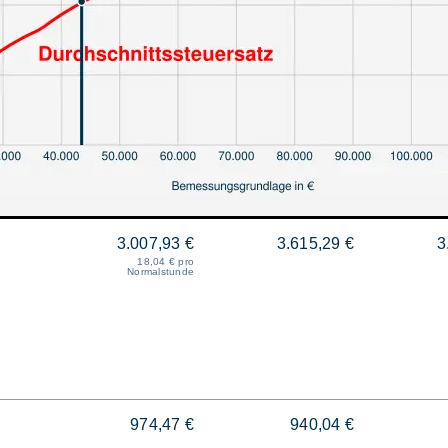
3.007,93 €
3.615,29 €
3
18,04 € pro
Normalstunde
974,47 €
940,04 €