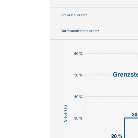
Grenzsteuersatz
Durchschnittssteuersatz