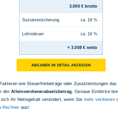
3.000 € brutto
Sozialversicherung
ca. 18 %
Lohnsteuer
ca. 16 %
≈ 3.008 € netto
ABGABEN IM DETAIL ANZEIGEN
e Faktoren wie Steuerfreibeträge oder Zusatzleistungen das
r der
Alleinverdienerabsetzbetrag
. Genaue Einblicke bie
 sich Ihr Nettogehalt verändert, wenn Sie
mehr verdienen
o
em
Rechner
aus!