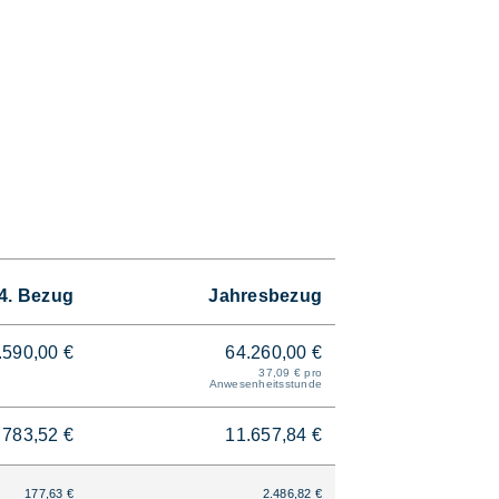
4. Bezug
Jahresbezug
.590,00 €
64.260,00 €
37,09 € pro
Anwesenheitsstunde
783,52 €
11.657,84 €
177,63 €
2.486,82 €