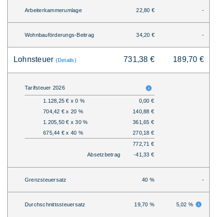
Arbeiterkammerumlage
22,80 €
-
Wohnbauförderungs-Beitrag
34,20 €
-
Lohnsteuer
731,38 €
189,70 €
(Details)
Tarifsteuer 2026
1.128,25 € x 0 %
0,00 €
704,42 € x 20 %
140,88 €
1.205,50 € x 30 %
361,65 €
675,44 € x 40 %
270,18 €
772,71 €
Absetzbetrag
-41,33 €
Grenzsteuersatz
40 %
-
Durchschnittssteuersatz
19,70 %
5,02 %