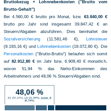
Bruttobezug + Lohnnebenkosten ("Brutto vom
Brutto-Gehalt")
Bei 4.560,00 € brutto pro Monat, bzw.
63.840,00 €
brutto pro Jahr sind insgesamt 39.847,42 € an
Steuern/Abgaben abzuführen. Dies beinhaltet die
Sozialversicherung
(11.581,46 €),
Lohnsteuer
(9.193,16 €) und
Lohnnebenkosten
(19.072,80 €). Die
Personalkosten
("Brutto-Brutto") belaufen sich somit
auf
82.912,80 €
im Jahr bzw. 6.909,40 € monatlich,
wovon 51,94 % das Netto-Einkommen des
Arbeitnehmers und 48,06 % Steuern/Abgaben sind.
48,06 %
SV
(30,23%),
LS
(11,09%),
sonst. A
(6,74%)