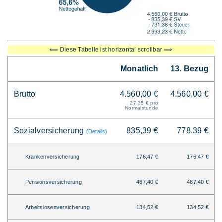
⟸ Diese Tabelle ist horizontal scrollbar ⟹
Monatlich
13. Bezug
Brutto
4.560,00 €
4.560,00 €
27,35 € pro
Normalstunde
Sozialversicherung
835,39 €
778,39 €
(Details)
Krankenversicherung
176,47 €
176,47 €
Pensionsversicherung
467,40 €
467,40 €
Arbeitslosenversicherung
134,52 €
134,52 €