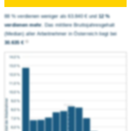
88 % verdienen weniger als 63.840 € und
12 %
verdienen mehr
. Das mittlere Brutto­jahres­gehalt
(Median) aller Arbeitnehmer in Österreich liegt bei
30.635 €