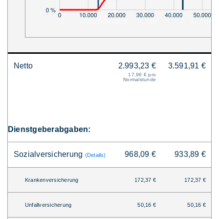
Netto
2.993,23 €
3.591,91 €
17,96 € pro
Normalstunde
Dienstgeberabgaben:
Sozialversicherung
968,09 €
933,89 €
(Details)
Krankenversicherung
172,37 €
172,37 €
Unfallversicherung
50,16 €
50,16 €