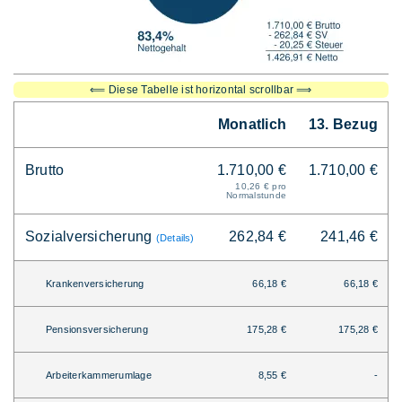
⟸ Diese Tabelle ist horizontal scrollbar ⟹
Monatlich
13. Bezug
Brutto
1.710,00 €
1.710,00 €
10,26 € pro
Normalstunde
Sozialversicherung
262,84 €
241,46 €
(Details)
Krankenversicherung
66,18 €
66,18 €
Pensionsversicherung
175,28 €
175,28 €
Arbeiterkammerumlage
8,55 €
-