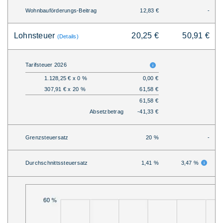
Wohnbauförderungs-Beitrag
12,83 €
-
Lohnsteuer
20,25 €
50,91 €
(Details)
Tarifsteuer 2026
1.128,25 € x 0 %
0,00 €
307,91 € x 20 %
61,58 €
61,58 €
Absetzbetrag
-41,33 €
Grenzsteuersatz
20 %
-
Durchschnittssteuersatz
1,41 %
3,47 %