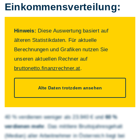
Einkommens­verteilung:
Hinweis:
Diese Auswertung basiert auf
älteren Statistikdaten. Für aktuelle
Berechnungen und Grafiken nutzen Sie
unseren aktuellen Rechner auf
bruttonetto.finanzrechner.at
.
Alte Daten trotzdem ansehen
40 % verdienen weniger als 23.940 € und
60 %
verdienen mehr
. Das mittlere Brutto­jahres­gehalt
(Median) aller Arbeitnehmer in Österreich liegt bei