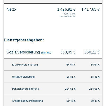
Netto
1.426,91 €
1.417,63 €
8,56 € pro
Normalstunde
Dienstgeberabgaben:
Sozialversicherung
363,05 €
350,22 €
(Details)
Krankenversicherung
64,64 €
64,64 €
Unfallversicherung
18,81 €
18,81 €
Pensionsversicherung
214,61 €
214,61 €
Arbeitslosenversicherung
50,45 €
50,45 €