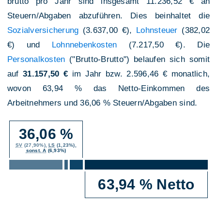
brutto pro Jahr sind insgesamt 11.236,52 € an
Steuern/Abgaben abzuführen. Dies beinhaltet die
Sozialversicherung
(3.637,00 €),
Lohnsteuer
(382,02
€) und
Lohnnebenkosten
(7.217,50 €). Die
Personalkosten
("Brutto-Brutto") belaufen sich somit
auf
31.157,50 €
im Jahr bzw. 2.596,46 € monatlich,
wovon 63,94 % das Netto-Einkommen des
Arbeitnehmers und 36,06 % Steuern/Abgaben sind.
36,06 %
SV
(27,90%),
LS
(1,23%),
sonst. A
(6,93%)
63,94 % Netto