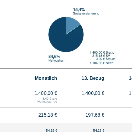
Monatlich
13. Bezug
1
1.400,00 €
1.400,00 €
1
8,40 € pro
Normalstunde
215,18 €
197,68 €
54,18 €
54,18 €