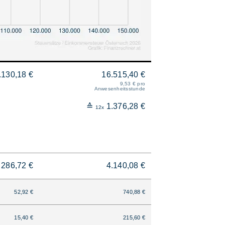
.130,18 €
16.515,40 €
9,53 € pro
Anwesenheitsstunde
≙
1.376,28 €
12x
286,72 €
4.140,08 €
52,92 €
740,88 €
15,40 €
215,60 €