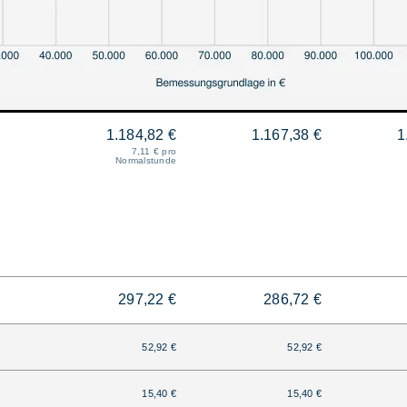
1.184,82 €
1.167,38 €
1
7,11 € pro
Normalstunde
297,22 €
286,72 €
52,92 €
52,92 €
15,40 €
15,40 €