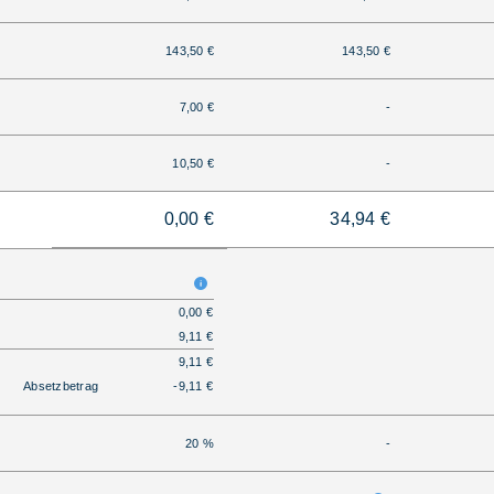
143,50 €
143,50 €
7,00 €
-
10,50 €
-
0,00 €
34,94 €
0,00 €
9,11 €
9,11 €
Absetzbetrag
-9,11 €
20 %
-