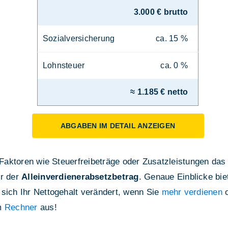
3.000 € brutto
Sozialversicherung
ca. 15 %
Lohnsteuer
ca. 0 %
≈ 1.185 € netto
ABGABEN IM DETAIL ANZEIGEN
e Faktoren wie Steuerfreibeträge oder Zusatzleistungen das
r der
Alleinverdienerabsetzbetrag
. Genaue Einblicke bie
 sich Ihr Nettogehalt verändert, wenn Sie
mehr verdienen
o
em
Rechner
aus!