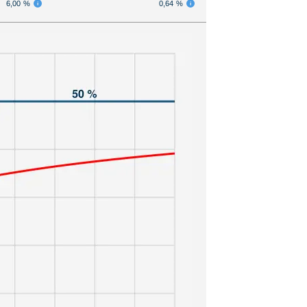
6,00 %
0,64 %