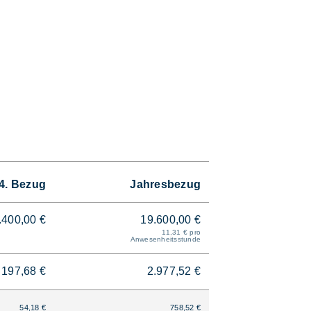
4. Bezug
Jahresbezug
.400,00 €
19.600,00 €
11,31 € pro
Anwesenheitsstunde
197,68 €
2.977,52 €
54,18 €
758,52 €