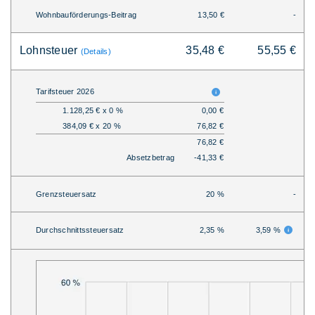
Wohnbauförderungs-Beitrag
13,50 €
-
Lohnsteuer
35,48 €
55,55 €
(Details)
Tarifsteuer 2026
1.128,25 € x 0 %
0,00 €
384,09 € x 20 %
76,82 €
76,82 €
Absetzbetrag
-41,33 €
Grenzsteuersatz
20 %
-
Durchschnittssteuersatz
2,35 %
3,59 %