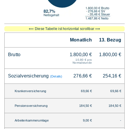
⟸ Diese Tabelle ist horizontal scrollbar ⟹
Monatlich
13. Bezug
Brutto
1.800,00 €
1.800,00 €
10,80 € pro
Normalstunde
Sozialversicherung
276,66 €
254,16 €
(Details)
Krankenversicherung
69,66 €
69,66 €
Pensionsversicherung
184,50 €
184,50 €
Arbeiterkammerumlage
9,00 €
-