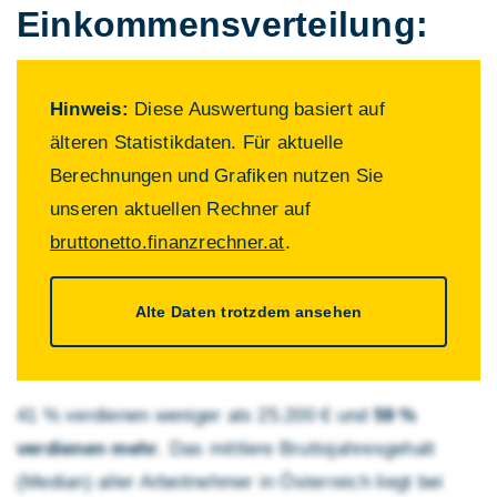
Einkommens­verteilung:
Hinweis:
Diese Auswertung basiert auf
älteren Statistikdaten. Für aktuelle
Berechnungen und Grafiken nutzen Sie
unseren aktuellen Rechner auf
bruttonetto.finanzrechner.at
.
Alte Daten trotzdem ansehen
41 % verdienen weniger als 25.200 € und
59 %
verdienen mehr
. Das mittlere Brutto­jahres­gehalt
(Median) aller Arbeitnehmer in Österreich liegt bei