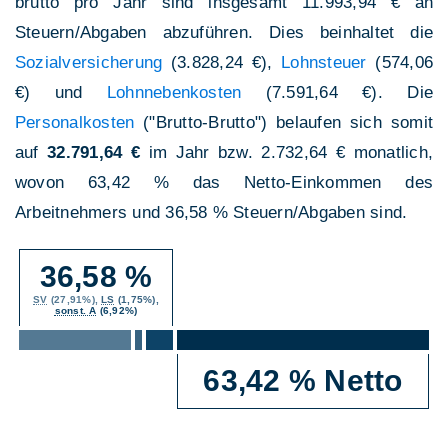
brutto pro Jahr sind insgesamt 11.993,94 € an
Steuern/Abgaben abzuführen. Dies beinhaltet die
Sozialversicherung
(3.828,24 €),
Lohnsteuer
(574,06
€) und
Lohnnebenkosten
(7.591,64 €). Die
Personalkosten
("Brutto-Brutto") belaufen sich somit
auf
32.791,64 €
im Jahr bzw. 2.732,64 € monatlich,
wovon 63,42 % das Netto-Einkommen des
Arbeitnehmers und 36,58 % Steuern/Abgaben sind.
36,58 %
SV
(27,91%),
LS
(1,75%),
sonst. A
(6,92%)
63,42 % Netto