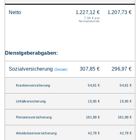
Netto
1.227,12 €
1.207,73 €
7,36 € pro
Normalstunde
Dienstgeberabgaben:
Sozialversicherung
307,85 €
296,97 €
(Details)
Krankenversicherung
54,81 €
54,81 €
Unfallversicherung
15,95 €
15,95 €
Pensionsversicherung
181,98 €
181,98 €
Arbeitslosenversicherung
42,78 €
42,78 €