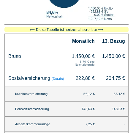
⟸ Diese Tabelle ist horizontal scrollbar ⟹
Monatlich
13. Bezug
Brutto
1.450,00 €
1.450,00 €
8,70 € pro
Normalstunde
Sozialversicherung
222,88 €
204,75 €
(Details)
Krankenversicherung
56,12 €
56,12 €
Pensionsversicherung
148,63 €
148,63 €
Arbeiterkammerumlage
7,25 €
-