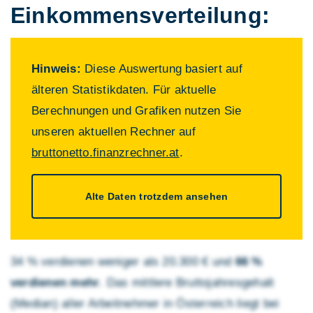
Einkommens­verteilung:
Hinweis:
Diese Auswertung basiert auf
älteren Statistikdaten. Für aktuelle
Berechnungen und Grafiken nutzen Sie
unseren aktuellen Rechner auf
bruttonetto.finanzrechner.at
.
Alte Daten trotzdem ansehen
34 % verdienen weniger als 20.300 € und
66 %
verdienen mehr
. Das mittlere Brutto­jahres­gehalt
(Median) aller Arbeitnehmer in Österreich liegt bei