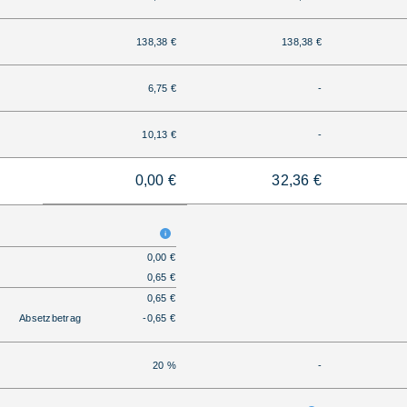
138,38 €
138,38 €
6,75 €
-
10,13 €
-
0,00 €
32,36 €
0,00 €
0,65 €
0,65 €
Absetzbetrag
-0,65 €
20 %
-