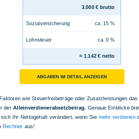
3.000 € brutto
Sozialversicherung
ca. 15 %
Lohnsteuer
ca. 0 %
≈ 1.142 € netto
ABGABEN IM DETAIL ANZEIGEN
e Faktoren wie Steuerfreibeträge oder Zusatzleistungen das
r der
Alleinverdienerabsetzbetrag
. Genaue Einblicke bie
 sich Ihr Nettogehalt verändert, wenn Sie
mehr verdienen
o
em
Rechner
aus!