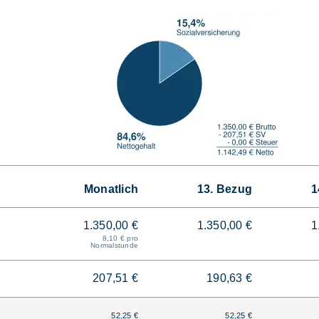
Monatlich
13. Bezug
1
1.350,00 €
1.350,00 €
1
8,10 € pro
Normalstunde
207,51 €
190,63 €
52,25 €
52,25 €