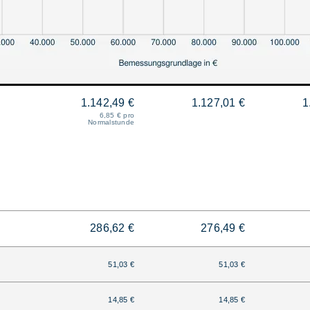
1.142,49 €
1.127,01 €
1
6,85 € pro
Normalstunde
286,62 €
276,49 €
51,03 €
51,03 €
14,85 €
14,85 €