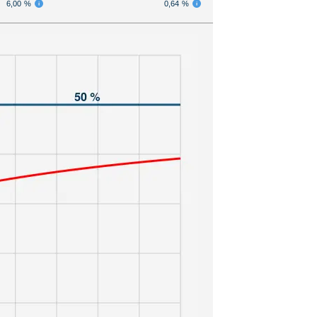
6,00 %
0,64 %