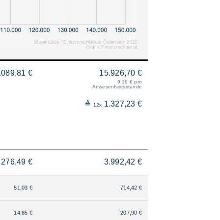
.089,81 €
15.926,70 €
9,19 € pro
Anwesenheitsstunde
≙
1.327,23 €
12x
276,49 €
3.992,42 €
51,03 €
714,42 €
14,85 €
207,90 €