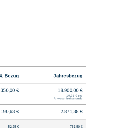
4. Bezug
Jahresbezug
.350,00 €
18.900,00 €
10,91 € pro
Anwesenheitsstunde
190,63 €
2.871,38 €
52,25 €
731,50 €