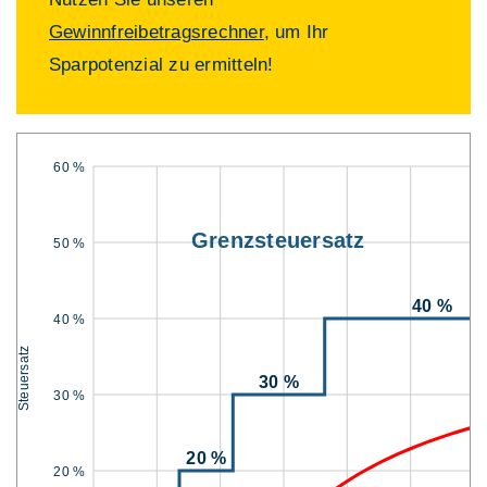
Gewinnfreibetragsrechner
, um Ihr
Sparpotenzial zu ermitteln!
60 %
Grenzsteuersatz
50 %
40 %
40 %
Steuersatz
30 %
30 %
20 %
20 %