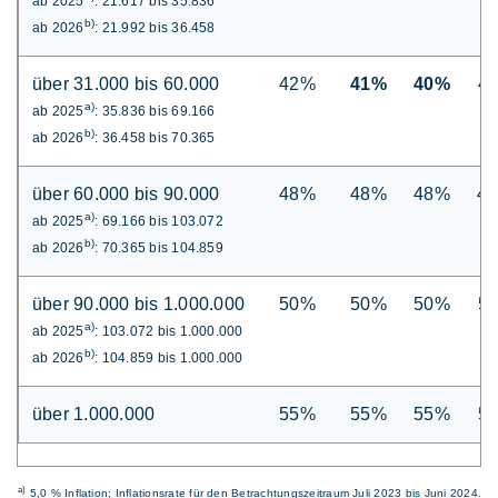
ab 2025
: 21.617 bis 35.836
b)
ab 2026
: 21.992 bis 36.458
über 31.000 bis 60.000
42%
41%
40%
4
a)
ab 2025
: 35.836 bis 69.166
b)
ab 2026
: 36.458 bis 70.365
über 60.000 bis 90.000
48%
48%
48%
4
a)
ab 2025
: 69.166 bis 103.072
b)
ab 2026
: 70.365 bis 104.859
über 90.000 bis 1.000.000
50%
50%
50%
5
a)
ab 2025
: 103.072 bis 1.000.000
b)
ab 2026
: 104.859 bis 1.000.000
über 1.000.000
55%
55%
55%
5
a)
5,0 % Inflation; Inflationsrate für den Betrachtungszeitraum Juli 2023 bis Juni 2024.