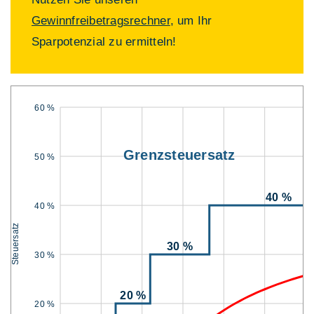
Gewinnfreibetragsrechner
, um Ihr
Sparpotenzial zu ermitteln!
60 %
Grenzsteuersatz
50 %
40 %
40 %
Steuersatz
30 %
30 %
20 %
20 %