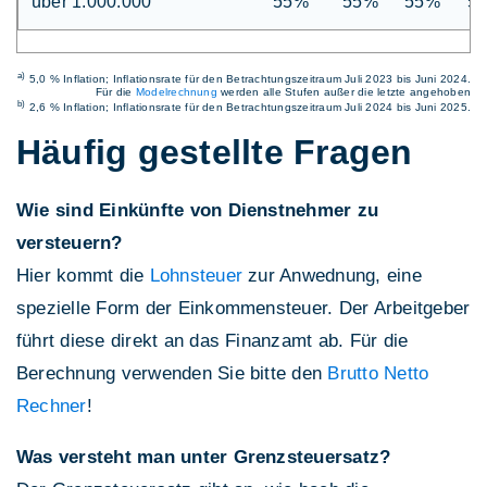
über 1.000.000
55%
55%
55%
5
a)
5,0 % Inflation; Inflationsrate für den Betrachtungszeitraum Juli 2023 bis Juni 2024.
Für die
Modelrechnung
werden alle Stufen außer die letzte angehoben
b)
2,6 % Inflation; Inflationsrate für den Betrachtungszeitraum Juli 2024 bis Juni 2025.
Häufig gestellte Fragen
Wie sind Einkünfte von Dienstnehmer zu
versteuern?
Hier kommt die
Lohnsteuer
zur Anwednung, eine
spezielle Form der Einkommensteuer. Der Arbeitgeber
führt diese direkt an das Finanzamt ab. Für die
Berechnung verwenden Sie bitte den
Brutto Netto
Rechner
!
Was versteht man unter Grenzsteuersatz?