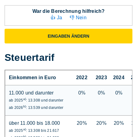
War die Berechnung hilfreich?
👍 Ja
👎 Nein
EINGABEN ÄNDERN
Steuertarif
Einkommen in Euro
2022
2023
2024
20
11.000 und darunter
0%
0%
0%
0
a)
ab 2025
: 13.308 und darunter
b)
ab 2026
: 13.539 und darunter
über 11.000 bis 18.000
20%
20%
20%
2
a)
ab 2025
: 13.308 bis 21.617
b)