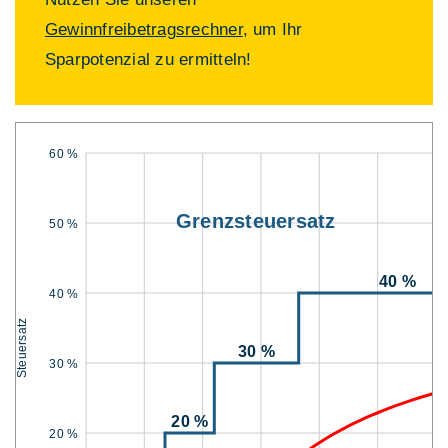
Gewinnfreibetragsrechner
, um Ihr
Sparpotenzial zu ermitteln!
60 %
Grenzsteuersatz
50 %
40 %
40 %
Steuersatz
30 %
30 %
20 %
20 %