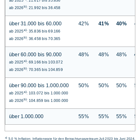
ab 2025
: 21.617 bis 35.836
b)
ab 2026
: 21.992 bis 36.458
über 31.000 bis 60.000
42%
41%
40%
4
a)
ab 2025
: 35.836 bis 69.166
b)
ab 2026
: 36.458 bis 70.365
über 60.000 bis 90.000
48%
48%
48%
4
a)
ab 2025
: 69.166 bis 103.072
b)
ab 2026
: 70.365 bis 104.859
über 90.000 bis 1.000.000
50%
50%
50%
5
a)
ab 2025
: 103.072 bis 1.000.000
b)
ab 2026
: 104.859 bis 1.000.000
über 1.000.000
55%
55%
55%
5
a)
5,0 % Inflation; Inflationsrate für den Betrachtungszeitraum Juli 2023 bis Juni 2024.