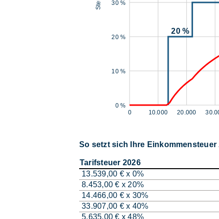
30 %
20 %
20 %
10 %
0 %
0
10.000
20.000
30.0
So setzt sich Ihre Einkommensteue
Tarifsteuer 2026
13.539,00 € x 0%
8.453,00 € x 20%
14.466,00 € x 30%
33.907,00 € x 40%
5.635,00 € x 48%