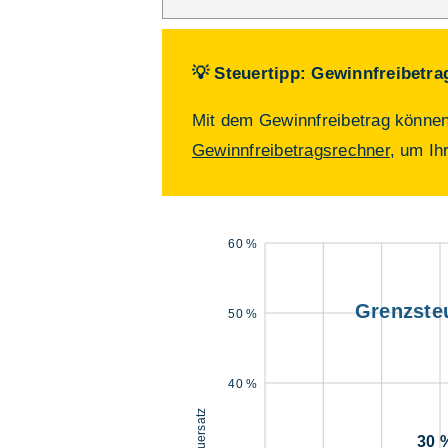
💡 Steuertipp: Gewinnfreibetra
Mit dem Gewinnfreibetrag können 
Gewinnfreibetragsrechner
, um Ih
60 %
Grenzste
50 %
40 %
Steuersatz
30 