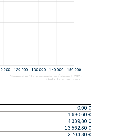
10.000
120.000
130.000
140.000
150.000
Steuersätze / Einkommensteuer Österreich 2026
Grafik: Finanzrechner.at
0,00 €
1.690,60 €
4.339,80 €
13.562,80 €
2.704,80 €