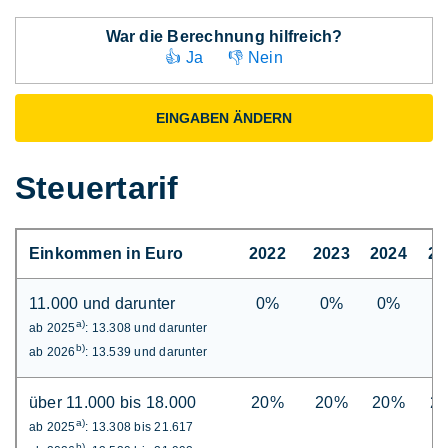
War die Berechnung hilfreich?
👍 Ja
👎 Nein
EINGABEN ÄNDERN
Steuertarif
Einkommen in Euro
2022
2023
2024
20
11.000 und darunter
0%
0%
0%
0
a)
ab 2025
: 13.308 und darunter
b)
ab 2026
: 13.539 und darunter
über 11.000 bis 18.000
20%
20%
20%
2
a)
ab 2025
: 13.308 bis 21.617
b)