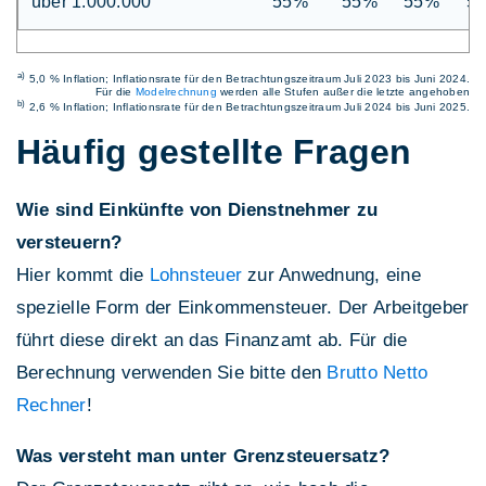
über 1.000.000
55%
55%
55%
5
a)
5,0 % Inflation; Inflationsrate für den Betrachtungszeitraum Juli 2023 bis Juni 2024.
Für die
Modelrechnung
werden alle Stufen außer die letzte angehoben
b)
2,6 % Inflation; Inflationsrate für den Betrachtungszeitraum Juli 2024 bis Juni 2025.
Häufig gestellte Fragen
Wie sind Einkünfte von Dienstnehmer zu
versteuern?
Hier kommt die
Lohnsteuer
zur Anwednung, eine
spezielle Form der Einkommensteuer. Der Arbeitgeber
führt diese direkt an das Finanzamt ab. Für die
Berechnung verwenden Sie bitte den
Brutto Netto
Rechner
!
Was versteht man unter Grenzsteuersatz?