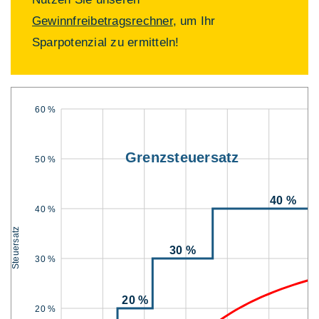
Gewinnfreibetragsrechner
, um Ihr
Sparpotenzial zu ermitteln!
60 %
Grenzsteuersatz
50 %
40 %
40 %
Steuersatz
30 %
30 %
20 %
20 %