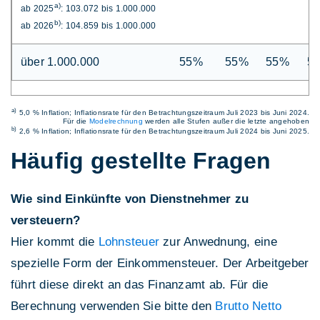
a)
ab 2025
: 103.072 bis 1.000.000
b)
ab 2026
: 104.859 bis 1.000.000
über 1.000.000
55%
55%
55%
5
a)
5,0 % Inflation; Inflationsrate für den Betrachtungszeitraum Juli 2023 bis Juni 2024.
Für die
Modelrechnung
werden alle Stufen außer die letzte angehoben
b)
2,6 % Inflation; Inflationsrate für den Betrachtungszeitraum Juli 2024 bis Juni 2025.
Häufig gestellte Fragen
Wie sind Einkünfte von Dienstnehmer zu
versteuern?
Hier kommt die
Lohnsteuer
zur Anwednung, eine
spezielle Form der Einkommensteuer. Der Arbeitgeber
führt diese direkt an das Finanzamt ab. Für die
Berechnung verwenden Sie bitte den
Brutto Netto