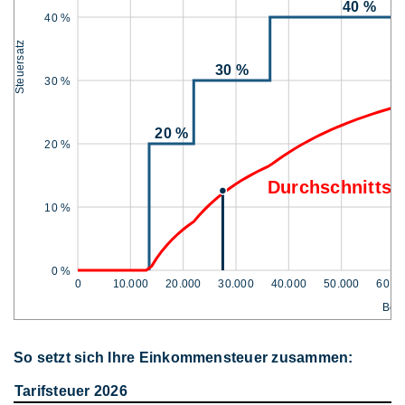
40 %
40 %
Steuersatz
30 %
30 %
20 %
20 %
Durchschnittss
10 %
0 %
0
10.000
20.000
30.000
40.000
50.000
60.0
Bem
So setzt sich Ihre Einkommensteuer zusammen:
Tarifsteuer 2026