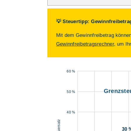
💡 Steuertipp: Gewinnfreibetra
Mit dem Gewinnfreibetrag können 
Gewinnfreibetragsrechner
, um Ih
60 %
Grenzste
50 %
40 %
Steuersatz
30 