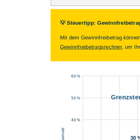
💡 Steuertipp: Gewinnfreibetra
Mit dem Gewinnfreibetrag können 
Gewinnfreibetragsrechner
, um Ih
60 %
Grenzste
50 %
40 %
Steuersatz
30 