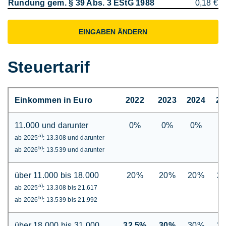
Rundung gem. § 39 Abs. 3 EStG 1988
0,18 €
EINGABEN ÄNDERN
Steuertarif
Einkommen in Euro
2022
2023
2024
20
11.000 und darunter
0%
0%
0%
0
a)
ab 2025
: 13.308 und darunter
b)
ab 2026
: 13.539 und darunter
über 11.000 bis 18.000
20%
20%
20%
2
a)
ab 2025
: 13.308 bis 21.617
b)
ab 2026
: 13.539 bis 21.992
über 18.000 bis 31.000
32,5%
30%
30%
3