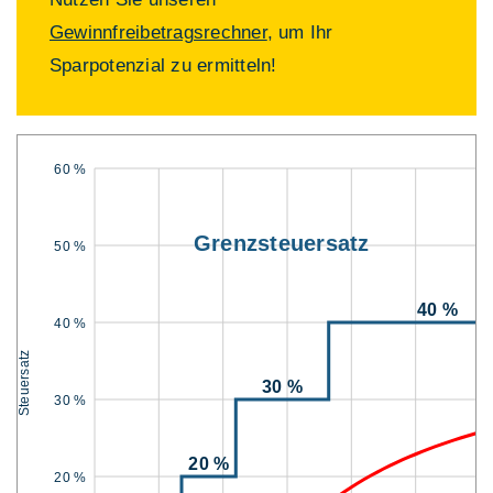
Gewinnfreibetragsrechner
, um Ihr
Sparpotenzial zu ermitteln!
60 %
Grenzsteuersatz
50 %
40 %
40 %
Steuersatz
30 %
30 %
20 %
20 %