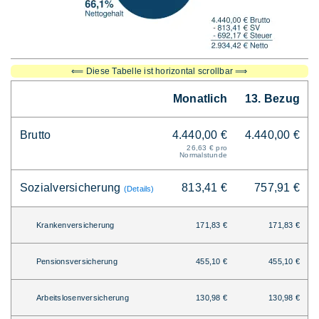
⟸ Diese Tabelle ist horizontal scrollbar ⟹
Monatlich
13. Bezug
Brutto
4.440,00 €
4.440,00 €
26,63 € pro
Normalstunde
Sozialversicherung
813,41 €
757,91 €
(Details)
Krankenversicherung
171,83 €
171,83 €
Pensionsversicherung
455,10 €
455,10 €
Arbeitslosenversicherung
130,98 €
130,98 €