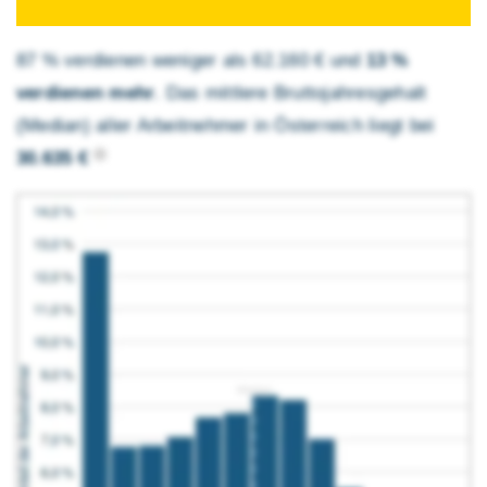
87 % verdienen weniger als 62.160 € und
13 %
verdienen mehr
. Das mittlere Brutto­jahres­gehalt
(Median) aller Arbeitnehmer in Österreich liegt bei
30.635 €