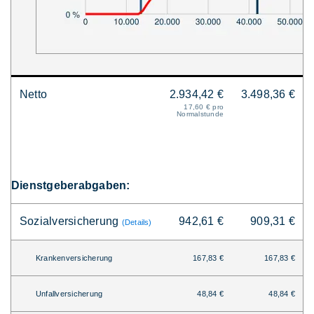
Netto
2.934,42 €
3.498,36 €
17,60 € pro
Normalstunde
Dienstgeberabgaben:
Sozialversicherung
942,61 €
909,31 €
(Details)
Krankenversicherung
167,83 €
167,83 €
Unfallversicherung
48,84 €
48,84 €