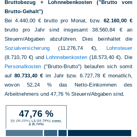
Bruttobezug + Lohnnebenkosten ("Brutto vom
Brutto-Gehalt")
Bei 4.440,00 € brutto pro Monat, bzw.
62.160,00 €
brutto pro Jahr sind insgesamt 38.560,84 € an
Steuern/Abgaben abzuführen. Dies beinhaltet die
Sozialversicherung
(11.276,74 €),
Lohnsteuer
(8.710,70 €) und
Lohnnebenkosten
(18.573,40 €). Die
Personalkosten
("Brutto-Brutto") belaufen sich somit
auf
80.733,40 €
im Jahr bzw. 6.727,78 € monatlich,
wovon 52,24 % das Netto-Einkommen des
Arbeitnehmers und 47,76 % Steuern/Abgaben sind.
47,76 %
SV
(30,23%),
LS
(10,79%),
sonst.
A
(6,74%)