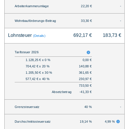
Arbeiterkammerumlage
22,20 €
-
Wohnbauförderungs-Beitrag
33,30 €
-
Lohnsteuer
692,17 €
183,73 €
(Details)
Tarifsteuer 2026
1.128,25 € x 0 %
0,00 €
704,42 € x 20 %
140,88 €
1.205,50 € x 30 %
361,65 €
577,42 € x 40 %
230,97 €
733,50 €
Absetzbetrag
-41,33 €
Grenzsteuersatz
40 %
-
Durchschnittssteuersatz
19,14 %
4,99 %