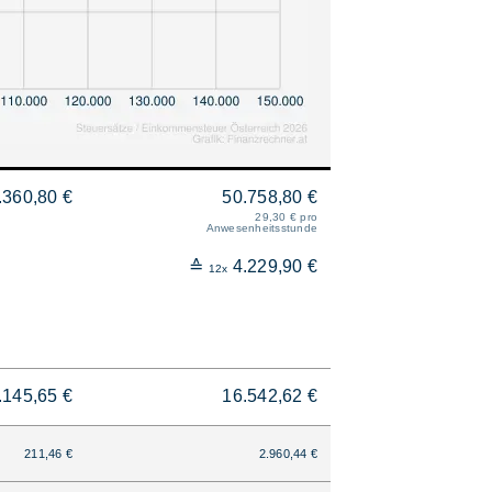
.360,80 €
50.758,80 €
29,30 € pro
Anwesenheitsstunde
≙
4.229,90 €
12x
.145,65 €
16.542,62 €
211,46 €
2.960,44 €