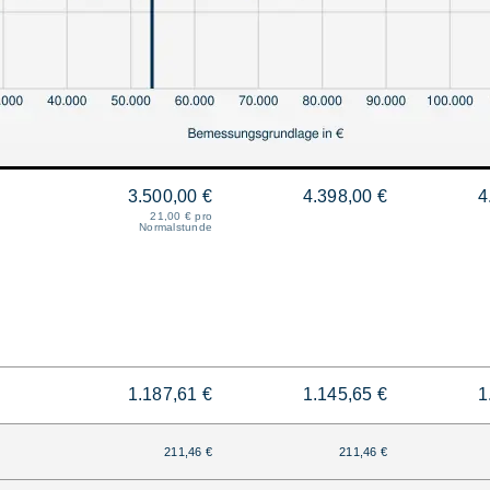
3.500,00 €
4.398,00 €
4
21,00 € pro
Normalstunde
1.187,61 €
1.145,65 €
1
211,46 €
211,46 €