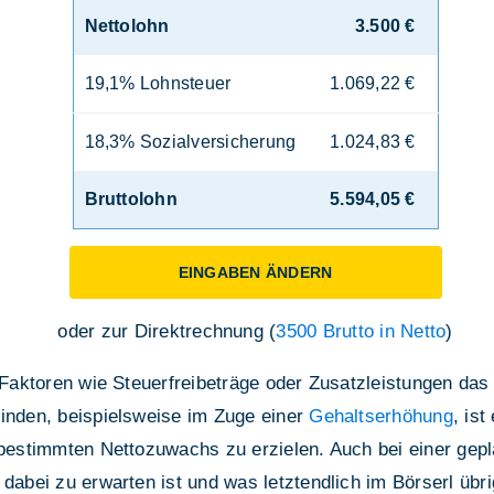
Nettolohn
3.500 €
19,1% Lohnsteuer
1.069,22 €
18,3% Sozialversicherung
1.024,83 €
Bruttolohn
5.594,05 €
EINGABEN ÄNDERN
oder zur Direktrechnung (
3500 Brutto in Netto
)
e Faktoren wie Steuerfreibeträge oder Zusatzleistungen d
finden, beispielsweise im Zuge einer
Gehaltserhöhung
, is
n bestimmten Nettozuwachs zu erzielen. Auch bei einer gep
dabei zu erwarten ist und was letztendlich im Börserl übrig