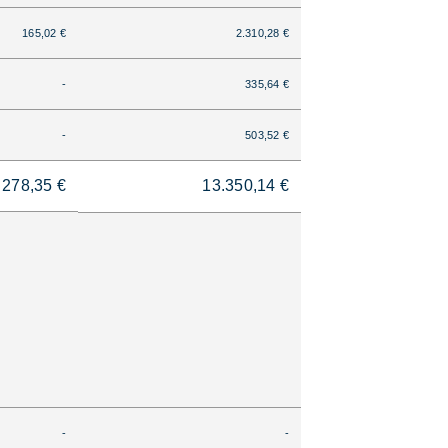
165,02 €
2.310,28 €
-
335,64 €
-
503,52 €
278,35 €
13.350,14 €
-
-