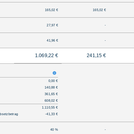
165,02 €
165,02 €
27,97 €
-
41,96 €
-
1.069,22 €
241,15 €
0,00 €
140,88 €
361,65 €
608,02 €
1.110,55 €
bsetzbetrag
-41,33 €
40 %
-