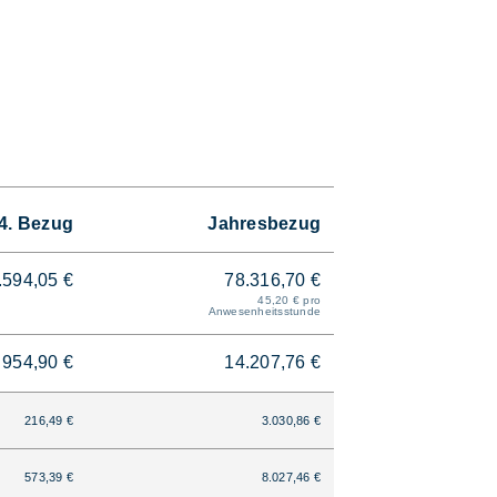
4. Bezug
Jahresbezug
.594,05 €
78.316,70 €
45,20 € pro
Anwesenheitsstunde
954,90 €
14.207,76 €
216,49 €
3.030,86 €
573,39 €
8.027,46 €