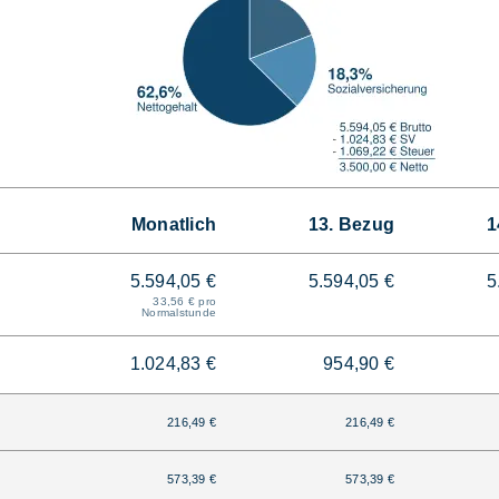
Monatlich
13. Bezug
1
5.594,05 €
5.594,05 €
5
33,56 € pro
Normalstunde
1.024,83 €
954,90 €
216,49 €
216,49 €
573,39 €
573,39 €