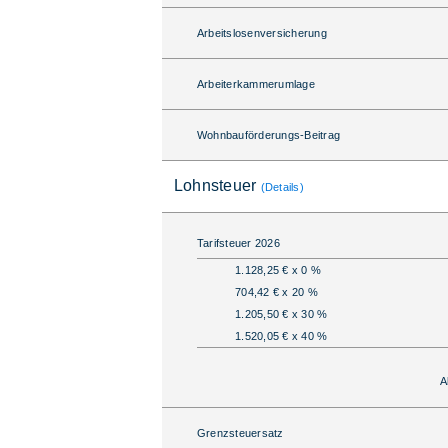
Arbeitslosenversicherung
Arbeiterkammerumlage
Wohnbauförderungs-Beitrag
Lohnsteuer
(Details)
Tarifsteuer 2026
1.128,25 € x 0 %
704,42 € x 20 %
1.205,50 € x 30 %
1.520,05 € x 40 %
A
Grenzsteuersatz