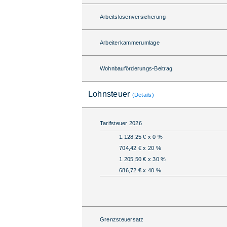
Arbeitslosenversicherung
Arbeiterkammerumlage
Wohnbauförderungs-Beitrag
Lohnsteuer
(Details)
Tarifsteuer 2026
1.128,25 € x 0 %
704,42 € x 20 %
1.205,50 € x 30 %
686,72 € x 40 %
Grenzsteuersatz