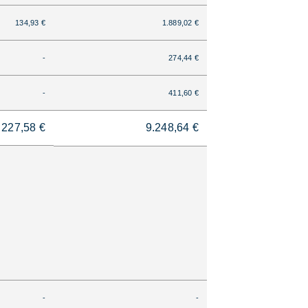
134,93 €
1.889,02 €
-
274,44 €
-
411,60 €
227,58 €
9.248,64 €
-
-