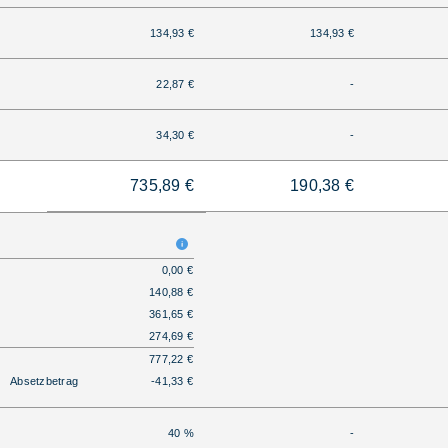
134,93 €
134,93 €
22,87 €
-
34,30 €
-
735,89 €
190,38 €
0,00 €
140,88 €
361,65 €
274,69 €
777,22 €
Absetzbetrag
-41,33 €
40 %
-