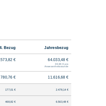
4. Bezug
Jahresbezug
.573,82 €
64.033,48 €
36,96 € pro
Anwesenheitsstunde
780,76 €
11.616,68 €
177,01 €
2.478,14 €
468,82 €
6.563,48 €