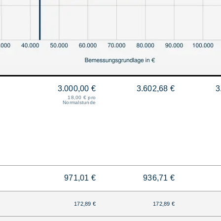
3.000,00 €
3.602,68 €
3
18,00 € pro
Normalstunde
971,01 €
936,71 €
172,89 €
172,89 €