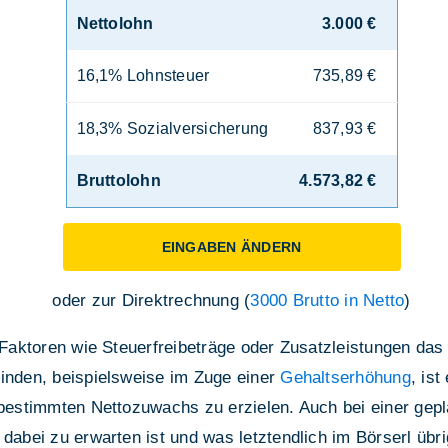
Nettolohn
3.000 €
16,1% Lohnsteuer
735,89 €
18,3% Sozialversicherung
837,93 €
Bruttolohn
4.573,82 €
EINGABEN ÄNDERN
oder zur Direktrechnung (
3000 Brutto in Netto
)
e Faktoren wie Steuerfreibeträge oder Zusatzleistungen d
finden, beispielsweise im Zuge einer
Gehaltserhöhung
, is
n bestimmten Nettozuwachs zu erzielen. Auch bei einer gep
dabei zu erwarten ist und was letztendlich im Börserl übrig