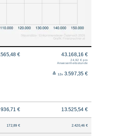
.565,48 €
43.168,16 €
24,92 € pro
Anwesenheitsstunde
≙
3.597,35 €
12x
936,71 €
13.525,54 €
172,89 €
2.420,46 €