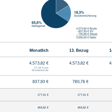
Monatlich
13. Bezug
1
4.573,82 €
4.573,82 €
4
27,44 € pro
Normalstunde
837,93 €
780,76 €
177,01 €
177,01 €
468,82 €
468,82 €