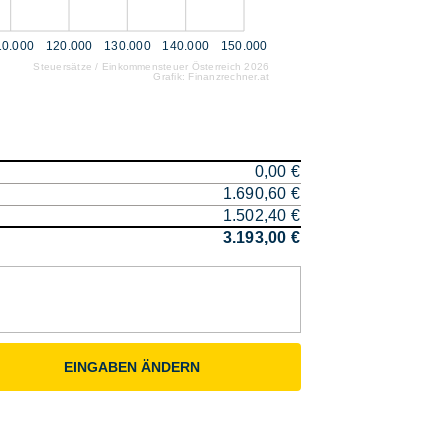
10.000
120.000
130.000
140.000
150.000
Steuersätze / Einkommensteuer Österreich 2026
Grafik: Finanzrechner.at
0,00 €
1.690,60 €
1.502,40 €
3.193,00 €
EINGABEN ÄNDERN