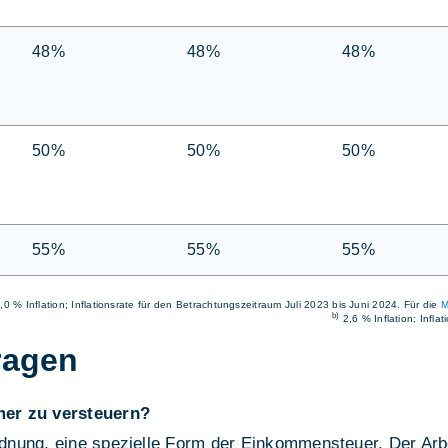
48%
48%
48%
50%
50%
50%
55%
55%
55%
,0 % Inflation; Inflationsrate für den Betrachtungszeitraum Juli 2023 bis Juni 2024. Für die
M
b)
2,6 % Inflation; Infla
ragen
mer zu versteuern?
nung, eine spezielle Form der Einkommensteuer. Der Arbei