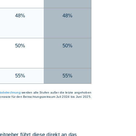
48%
48%
50%
50%
55%
55%
odelrechnung
werden alle Stufen außer die letzte angehoben
tionsrate für den Betrachtungszeitraum Juli 2024 bis Juni 2025.
tgeber führt diese direkt an das