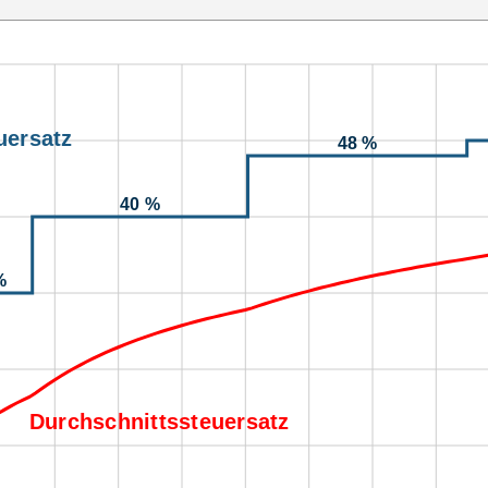
uersatz
48 %
40 %
%
Durchschnittssteuersatz