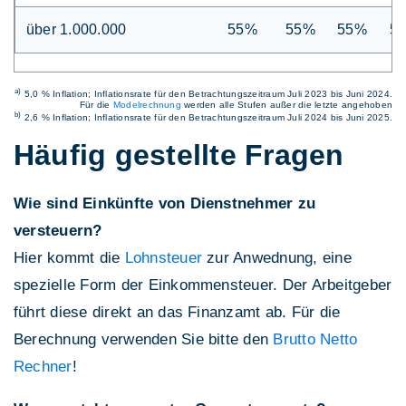
über 1.000.000
55%
55%
55%
5
a)
5,0 % Inflation; Inflationsrate für den Betrachtungszeitraum Juli 2023 bis Juni 2024.
Für die
Modelrechnung
werden alle Stufen außer die letzte angehoben
b)
2,6 % Inflation; Inflationsrate für den Betrachtungszeitraum Juli 2024 bis Juni 2025.
Häufig gestellte Fragen
Wie sind Einkünfte von Dienstnehmer zu
versteuern?
Hier kommt die
Lohnsteuer
zur Anwednung, eine
spezielle Form der Einkommensteuer. Der Arbeitgeber
führt diese direkt an das Finanzamt ab. Für die
Berechnung verwenden Sie bitte den
Brutto Netto
Rechner
!