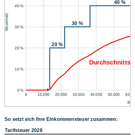
40 %
40 %
Steuersatz
30 %
30 %
20 %
20 %
Durchschnittss
10 %
0 %
0
10.000
20.000
30.000
40.000
50.000
60.0
Bem
So setzt sich Ihre Einkommensteuer zusammen:
Tarifsteuer 2026