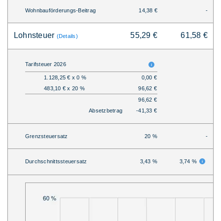
Wohnbauförderungs-Beitrag
14,38 €
-
Lohnsteuer
55,29 €
61,58 €
(Details)
Tarifsteuer 2026
1.128,25 € x 0 %
0,00 €
483,10 € x 20 %
96,62 €
96,62 €
Absetzbetrag
-41,33 €
Grenzsteuersatz
20 %
-
Durchschnittssteuersatz
3,43 %
3,74 %