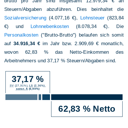
brutto pro Jahr sind insgesamt 12.979,34 € an
Steuern/Abgaben abzuführen. Dies beinhaltet die
Sozialversicherung
(4.077,16 €),
Lohnsteuer
(823,84
€) und
Lohnnebenkosten
(8.078,34 €). Die
Personalkosten
("Brutto-Brutto") belaufen sich somit
auf
34.916,34 €
im Jahr bzw. 2.909,69 € monatlich,
wovon 62,83 % das Netto-Einkommen des
Arbeitnehmers und 37,17 % Steuern/Abgaben sind.
37,17 %
SV
(27,91%),
LS
(2,36%),
sonst. A
(6,90%)
62,83 % Netto