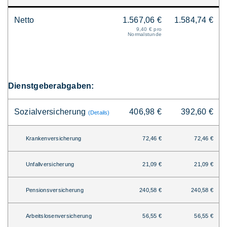
Netto
1.567,06 €
1.584,74 €
9,40 € pro
Normalstunde
Dienstgeberabgaben:
Sozialversicherung
406,98 €
392,60 €
(Details)
Krankenversicherung
72,46 €
72,46 €
Unfallversicherung
21,09 €
21,09 €
Pensionsversicherung
240,58 €
240,58 €
Arbeitslosenversicherung
56,55 €
56,55 €