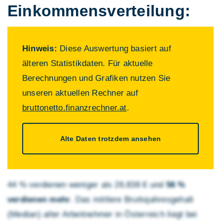
Einkommens­verteilung:
Hinweis:
Diese Auswertung basiert auf
älteren Statistikdaten. Für aktuelle
Berechnungen und Grafiken nutzen Sie
unseren aktuellen Rechner auf
bruttonetto.finanzrechner.at
.
Alte Daten trotzdem ansehen
44 % verdienen weniger als 26.838 € und
56 %
verdienen mehr
. Das mittlere Brutto­jahres­gehalt
(Median) aller Arbeitnehmer in Österreich liegt bei