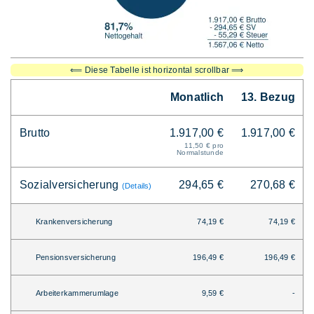
⟸ Diese Tabelle ist horizontal scrollbar ⟹
Monatlich
13. Bezug
Brutto
1.917,00 €
1.917,00 €
11,50 € pro
Normalstunde
Sozialversicherung
294,65 €
270,68 €
(Details)
Krankenversicherung
74,19 €
74,19 €
Pensionsversicherung
196,49 €
196,49 €
Arbeiterkammerumlage
9,59 €
-