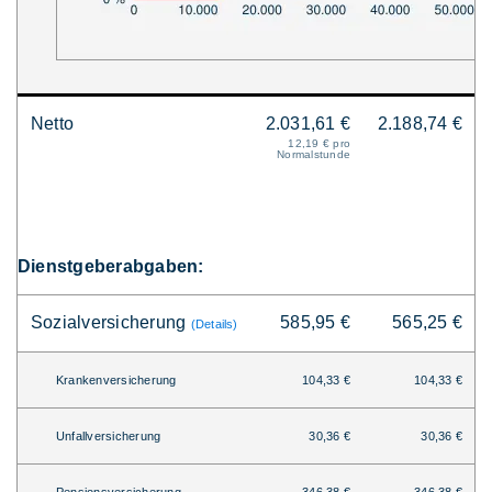
Netto
2.031,61 €
2.188,74 €
12,19 € pro
Normalstunde
Dienstgeberabgaben:
Sozialversicherung
585,95 €
565,25 €
(Details)
Krankenversicherung
104,33 €
104,33 €
Unfallversicherung
30,36 €
30,36 €