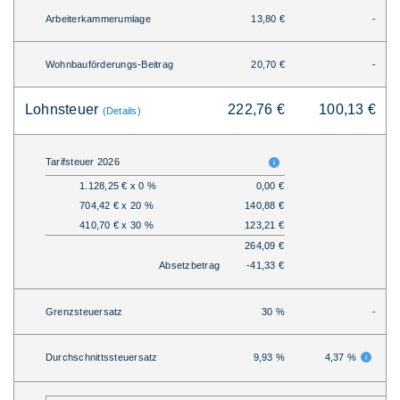
Arbeiterkammerumlage
13,80 €
-
Wohnbauförderungs-Beitrag
20,70 €
-
Lohnsteuer
222,76 €
100,13 €
(Details)
Tarifsteuer 2026
1.128,25 € x 0 %
0,00 €
704,42 € x 20 %
140,88 €
410,70 € x 30 %
123,21 €
264,09 €
Absetzbetrag
-41,33 €
Grenzsteuersatz
30 %
-
Durchschnittssteuersatz
9,93 %
4,37 %