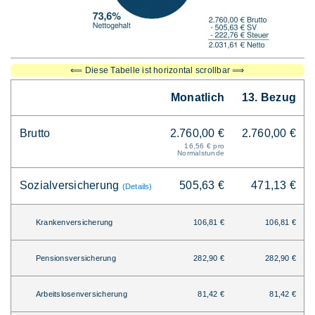
⟸ Diese Tabelle ist horizontal scrollbar ⟹
Monatlich
13. Bezug
Brutto
2.760,00 €
2.760,00 €
16,56 € pro
Normalstunde
Sozialversicherung
505,63 €
471,13 €
(Details)
Krankenversicherung
106,81 €
106,81 €
Pensionsversicherung
282,90 €
282,90 €
Arbeitslosenversicherung
81,42 €
81,42 €