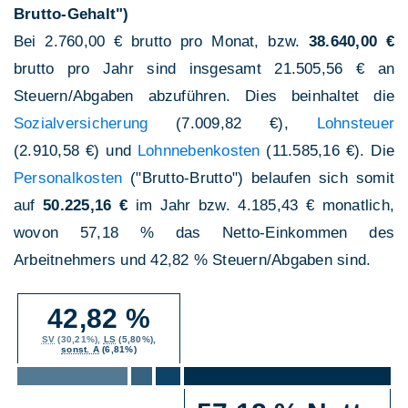
Brutto-Gehalt")
Bei 2.760,00 € brutto pro Monat, bzw.
38.640,00 €
brutto pro Jahr sind insgesamt 21.505,56 € an
Steuern/Abgaben abzuführen. Dies beinhaltet die
Sozialversicherung
(7.009,82 €),
Lohnsteuer
(2.910,58 €) und
Lohnnebenkosten
(11.585,16 €). Die
Personalkosten
("Brutto-Brutto") belaufen sich somit
auf
50.225,16 €
im Jahr bzw. 4.185,43 € monatlich,
wovon 57,18 % das Netto-Einkommen des
Arbeitnehmers und 42,82 % Steuern/Abgaben sind.
42,82 %
SV
(30,21%),
LS
(5,80%),
sonst. A
(6,81%)