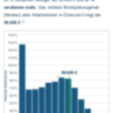
verdienen mehr
. Das mittlere Brutto­jahres­gehalt
(Median) aller Arbeitnehmer in Österreich liegt bei
30.635 €