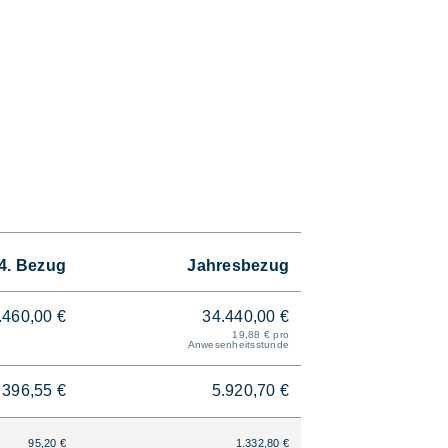
4. Bezug
Jahresbezug
.460,00 €
34.440,00 €
19,88 € pro
Anwesenheitsstunde
396,55 €
5.920,70 €
95,20 €
1.332,80 €