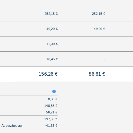
252,15 €
252,15 €
49,20 €
49,20 €
12,30 €
-
18,45 €
-
156,26 €
86,61 €
0,00 €
140,88 €
56,71 €
197,59 €
Absetzbetrag
-41,33 €