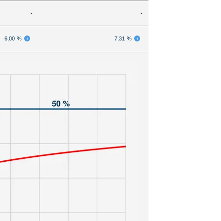
-
-
6,00 %
7,31 %