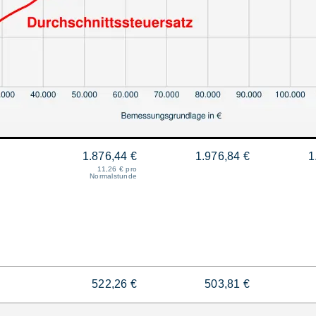
1.876,44 €
1.976,84 €
1
11,26 € pro
Normalstunde
522,26 €
503,81 €