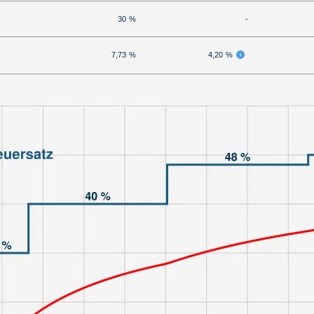
30 %
-
7,73 %
4,20 %