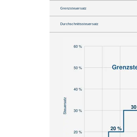
Grenzsteuersatz
Durchschnittssteuersatz