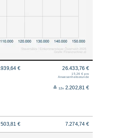
.939,64 €
26.433,76 €
15,26 € pro
Anwesenheitsstunde
≙
2.202,81 €
12x
503,81 €
7.274,74 €