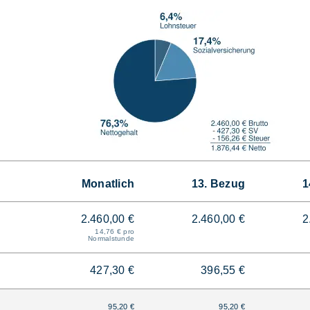
Monatlich
13. Bezug
1
2.460,00 €
2.460,00 €
2
14,76 € pro
Normalstunde
427,30 €
396,55 €
95,20 €
95,20 €