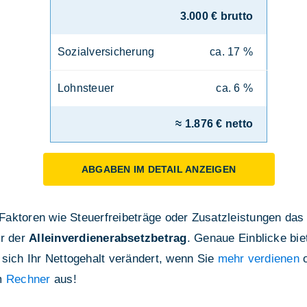
3.000 € brutto
Sozialversicherung
ca. 17 %
Lohnsteuer
ca. 6 %
≈ 1.876 € netto
ABGABEN IM DETAIL ANZEIGEN
e Faktoren wie Steuerfreibeträge oder Zusatzleistungen das
r der
Alleinverdienerabsetzbetrag
. Genaue Einblicke bie
 sich Ihr Nettogehalt verändert, wenn Sie
mehr verdienen
o
em
Rechner
aus!