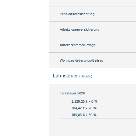
Pensionsversicherung
Arbeitslosenversicherung
Arbeiterkammerumlage
Wohnbauförderungs-Beitrag
Lohnsteuer
(Details)
Tarifsteuer 2026
1.128,25 € x 0 %
704,42 € x 20 %
189,03 € x 30 %