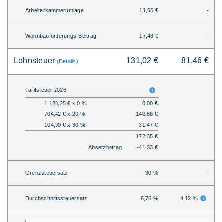
Arbeiterkammerumlage
11,65 €
-
Wohnbauförderungs-Beitrag
17,48 €
-
Lohnsteuer
131,02 €
81,46 €
(Details)
Tarifsteuer 2026
1.128,25 € x 0 %
0,00 €
704,42 € x 20 %
140,88 €
104,90 € x 30 %
31,47 €
172,35 €
Absetzbetrag
-41,33 €
Grenzsteuersatz
30 %
-
Durchschnittssteuersatz
6,76 %
4,12 %