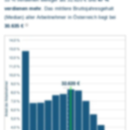
verdienen mehr
. Das mittlere Brutto­jahres­gehalt
(Median) aller Arbeitnehmer in Österreich liegt bei
30.635 €