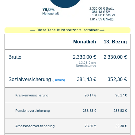
⟸ Diese Tabelle ist horizontal scrollbar ⟹
Monatlich
13. Bezug
Brutto
2.330,00 €
2.330,00 €
13,98 € pro
Normalstunde
Sozialversicherung
381,43 €
352,30 €
(Details)
Krankenversicherung
90,17 €
90,17 €
Pensionsversicherung
238,83 €
238,83 €
Arbeitslosenversicherung
23,30 €
23,30 €