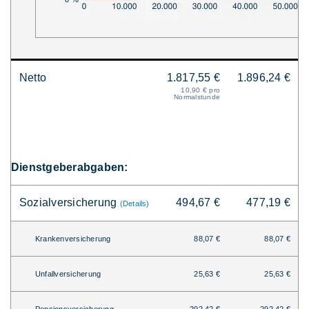
Netto
1.817,55 €
1.896,24 €
10,90 € pro
Normalstunde
Dienstgeberabgaben:
Sozialversicherung
494,67 €
477,19 €
(Details)
Krankenversicherung
88,07 €
88,07 €
Unfallversicherung
25,63 €
25,63 €