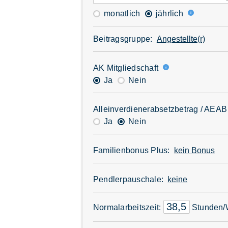
monatlich
jährlich
Beitragsgruppe:
AK Mitgliedschaft
Ja
Nein
Alleinverdiener­absetzbetrag / AEA
Ja
Nein
Familienbonus Plus:
Pendler­pauschale:
Normal­arbeitszeit:
Stunden/